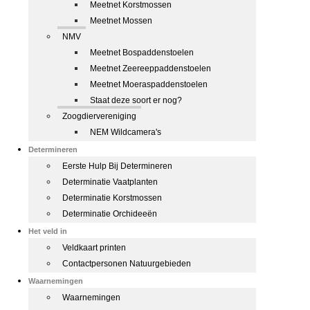
Meetnet Korstmossen
Meetnet Mossen
NMV
Meetnet Bospaddenstoelen
Meetnet Zeereeppaddenstoelen
Meetnet Moeraspaddenstoelen
Staat deze soort er nog?
Zoogdiervereniging
NEM Wildcamera's
Determineren
Eerste Hulp Bij Determineren
Determinatie Vaatplanten
Determinatie Korstmossen
Determinatie Orchideeën
Het veld in
Veldkaart printen
Contactpersonen Natuurgebieden
Waarnemingen
Waarnemingen