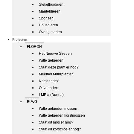
Stekelhuidigen
Manteldieren
Sponzen
Holtedieren
Overig marien
Projecten
FLORON
Het Nieuwe Strepen
Witte gebieden
Staat deze plant er nog?
Meetnet Muurplanten
Nectarindex
Oeverindex
LMF-a (Dunea)
BLWG
Witte gebieden mossen
Witte gebieden korstmossen
Staat dit mos er nog?
Staat dit korstmos er nog?