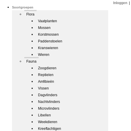
Inloggen
|
Soortgroepen
Flora
Vaatplanten
Mossen
Korstmossen
Paddenstoelen
Kranswieren
Wieren
Fauna
Zoogdieren
Reptielen
Amfibieën
Vissen
Dagvlinders
Nachtvlinders
Microvlinders
Libellen
Weekdieren
Kreeftachtigen