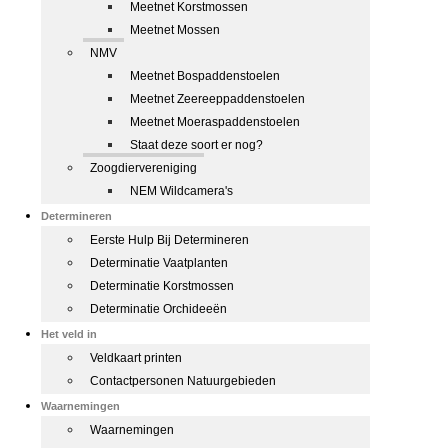
Meetnet Korstmossen
Meetnet Mossen
NMV
Meetnet Bospaddenstoelen
Meetnet Zeereeppaddenstoelen
Meetnet Moeraspaddenstoelen
Staat deze soort er nog?
Zoogdiervereniging
NEM Wildcamera's
Determineren
Eerste Hulp Bij Determineren
Determinatie Vaatplanten
Determinatie Korstmossen
Determinatie Orchideeën
Het veld in
Veldkaart printen
Contactpersonen Natuurgebieden
Waarnemingen
Waarnemingen