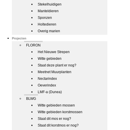
Stekelhuidigen
Manteldieren
Sponzen
Holtedieren
Overig marien
Projecten
FLORON
Het Nieuwe Strepen
Witte gebieden
Staat deze plant er nog?
Meetnet Muurplanten
Nectarindex
Oeverindex
LMF-a (Dunea)
BLWG
Witte gebieden mossen
Witte gebieden korstmossen
Staat dit mos er nog?
Staat dit korstmos er nog?