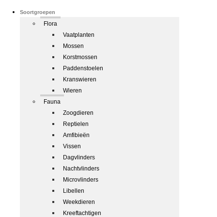
Soortgroepen
Flora
Vaatplanten
Mossen
Korstmossen
Paddenstoelen
Kranswieren
Wieren
Fauna
Zoogdieren
Reptielen
Amfibieën
Vissen
Dagvlinders
Nachtvlinders
Microvlinders
Libellen
Weekdieren
Kreeftachtigen