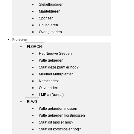
Stekelhuidigen
Manteldieren
Sponzen
Holtedieren
Overig marien
Projecten
FLORON
Het Nieuwe Strepen
Witte gebieden
Staat deze plant er nog?
Meetnet Muurplanten
Nectarindex
Oeverindex
LMF-a (Dunea)
BLWG
Witte gebieden mossen
Witte gebieden korstmossen
Staat dit mos er nog?
Staat dit korstmos er nog?