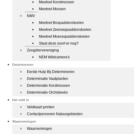
Meetnet Korstmossen
Meetnet Mossen
NMV
Meetnet Bospaddenstoelen
Meetnet Zeereeppaddenstoelen
Meetnet Moeraspaddenstoelen
Staat deze soort er nog?
Zoogdiervereniging
NEM Wildcamera's
Determineren
Eerste Hulp Bij Determineren
Determinatie Vaatplanten
Determinatie Korstmossen
Determinatie Orchideeën
Het veld in
Veldkaart printen
Contactpersonen Natuurgebieden
Waarnemingen
Waarnemingen