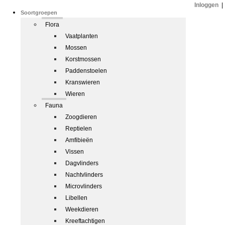
Inloggen
|
Soortgroepen
Flora
Vaatplanten
Mossen
Korstmossen
Paddenstoelen
Kranswieren
Wieren
Fauna
Zoogdieren
Reptielen
Amfibieën
Vissen
Dagvlinders
Nachtvlinders
Microvlinders
Libellen
Weekdieren
Kreeftachtigen