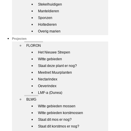
Stekelhuidigen
Manteldieren
Sponzen
Holtedieren
Overig marien
Projecten
FLORON
Het Nieuwe Strepen
Witte gebieden
Staat deze plant er nog?
Meetnet Muurplanten
Nectarindex
Oeverindex
LMF-a (Dunea)
BLWG
Witte gebieden mossen
Witte gebieden korstmossen
Staat dit mos er nog?
Staat dit korstmos er nog?