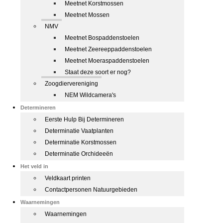
Meetnet Korstmossen
Meetnet Mossen
NMV
Meetnet Bospaddenstoelen
Meetnet Zeereeppaddenstoelen
Meetnet Moeraspaddenstoelen
Staat deze soort er nog?
Zoogdiervereniging
NEM Wildcamera's
Determineren
Eerste Hulp Bij Determineren
Determinatie Vaatplanten
Determinatie Korstmossen
Determinatie Orchideeën
Het veld in
Veldkaart printen
Contactpersonen Natuurgebieden
Waarnemingen
Waarnemingen