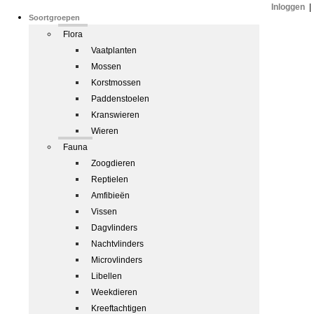
Inloggen
|
Soortgroepen
Flora
Vaatplanten
Mossen
Korstmossen
Paddenstoelen
Kranswieren
Wieren
Fauna
Zoogdieren
Reptielen
Amfibieën
Vissen
Dagvlinders
Nachtvlinders
Microvlinders
Libellen
Weekdieren
Kreeftachtigen