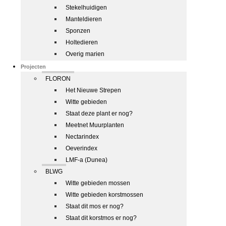
Stekelhuidigen
Manteldieren
Sponzen
Holtedieren
Overig marien
Projecten
FLORON
Het Nieuwe Strepen
Witte gebieden
Staat deze plant er nog?
Meetnet Muurplanten
Nectarindex
Oeverindex
LMF-a (Dunea)
BLWG
Witte gebieden mossen
Witte gebieden korstmossen
Staat dit mos er nog?
Staat dit korstmos er nog?