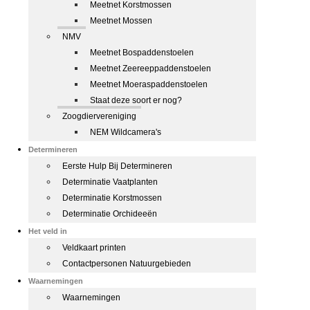
Meetnet Korstmossen
Meetnet Mossen
NMV
Meetnet Bospaddenstoelen
Meetnet Zeereeppaddenstoelen
Meetnet Moeraspaddenstoelen
Staat deze soort er nog?
Zoogdiervereniging
NEM Wildcamera's
Determineren
Eerste Hulp Bij Determineren
Determinatie Vaatplanten
Determinatie Korstmossen
Determinatie Orchideeën
Het veld in
Veldkaart printen
Contactpersonen Natuurgebieden
Waarnemingen
Waarnemingen