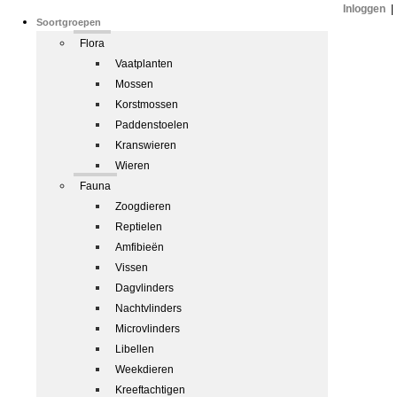
Inloggen
|
Soortgroepen
Flora
Vaatplanten
Mossen
Korstmossen
Paddenstoelen
Kranswieren
Wieren
Fauna
Zoogdieren
Reptielen
Amfibieën
Vissen
Dagvlinders
Nachtvlinders
Microvlinders
Libellen
Weekdieren
Kreeftachtigen