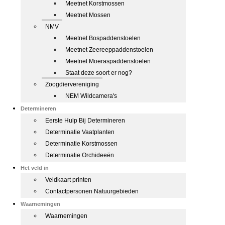
Meetnet Korstmossen
Meetnet Mossen
NMV
Meetnet Bospaddenstoelen
Meetnet Zeereeppaddenstoelen
Meetnet Moeraspaddenstoelen
Staat deze soort er nog?
Zoogdiervereniging
NEM Wildcamera's
Determineren
Eerste Hulp Bij Determineren
Determinatie Vaatplanten
Determinatie Korstmossen
Determinatie Orchideeën
Het veld in
Veldkaart printen
Contactpersonen Natuurgebieden
Waarnemingen
Waarnemingen