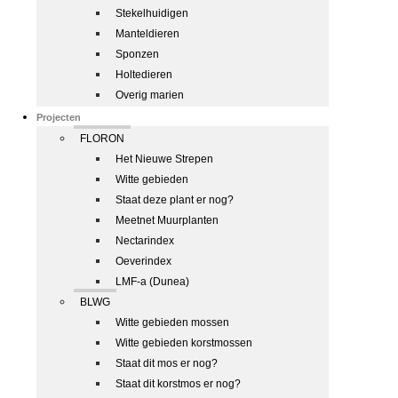
Stekelhuidigen
Manteldieren
Sponzen
Holtedieren
Overig marien
Projecten
FLORON
Het Nieuwe Strepen
Witte gebieden
Staat deze plant er nog?
Meetnet Muurplanten
Nectarindex
Oeverindex
LMF-a (Dunea)
BLWG
Witte gebieden mossen
Witte gebieden korstmossen
Staat dit mos er nog?
Staat dit korstmos er nog?