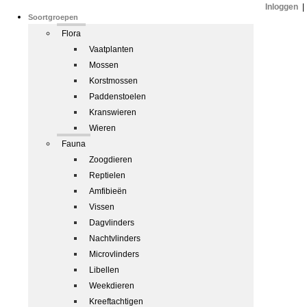
Inloggen
|
Soortgroepen
Flora
Vaatplanten
Mossen
Korstmossen
Paddenstoelen
Kranswieren
Wieren
Fauna
Zoogdieren
Reptielen
Amfibieën
Vissen
Dagvlinders
Nachtvlinders
Microvlinders
Libellen
Weekdieren
Kreeftachtigen