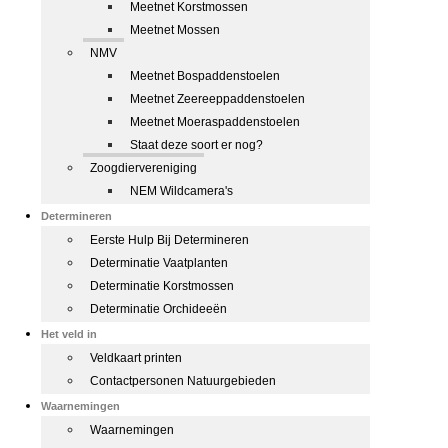
Meetnet Korstmossen
Meetnet Mossen
NMV
Meetnet Bospaddenstoelen
Meetnet Zeereeppaddenstoelen
Meetnet Moeraspaddenstoelen
Staat deze soort er nog?
Zoogdiervereniging
NEM Wildcamera's
Determineren
Eerste Hulp Bij Determineren
Determinatie Vaatplanten
Determinatie Korstmossen
Determinatie Orchideeën
Het veld in
Veldkaart printen
Contactpersonen Natuurgebieden
Waarnemingen
Waarnemingen