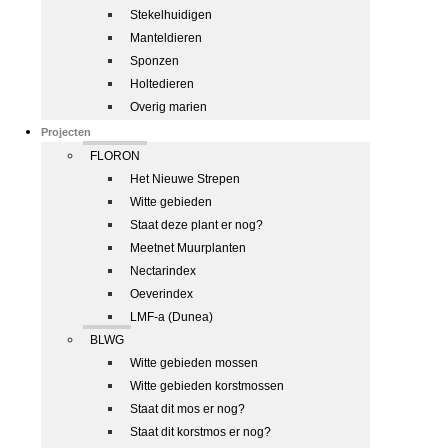
Stekelhuidigen
Manteldieren
Sponzen
Holtedieren
Overig marien
Projecten
FLORON
Het Nieuwe Strepen
Witte gebieden
Staat deze plant er nog?
Meetnet Muurplanten
Nectarindex
Oeverindex
LMF-a (Dunea)
BLWG
Witte gebieden mossen
Witte gebieden korstmossen
Staat dit mos er nog?
Staat dit korstmos er nog?