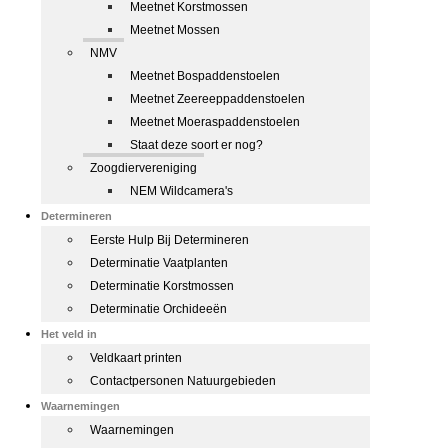
Meetnet Korstmossen
Meetnet Mossen
NMV
Meetnet Bospaddenstoelen
Meetnet Zeereeppaddenstoelen
Meetnet Moeraspaddenstoelen
Staat deze soort er nog?
Zoogdiervereniging
NEM Wildcamera's
Determineren
Eerste Hulp Bij Determineren
Determinatie Vaatplanten
Determinatie Korstmossen
Determinatie Orchideeën
Het veld in
Veldkaart printen
Contactpersonen Natuurgebieden
Waarnemingen
Waarnemingen