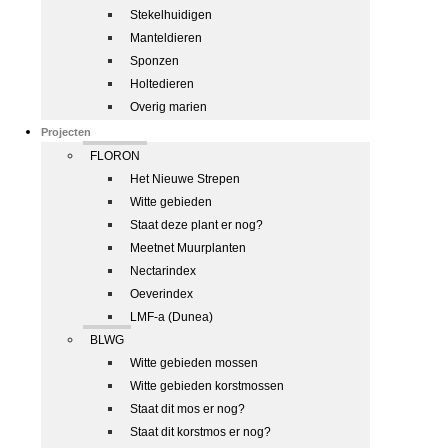
Stekelhuidigen
Manteldieren
Sponzen
Holtedieren
Overig marien
Projecten
FLORON
Het Nieuwe Strepen
Witte gebieden
Staat deze plant er nog?
Meetnet Muurplanten
Nectarindex
Oeverindex
LMF-a (Dunea)
BLWG
Witte gebieden mossen
Witte gebieden korstmossen
Staat dit mos er nog?
Staat dit korstmos er nog?