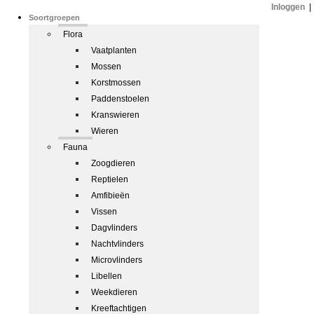
Inloggen
|
Soortgroepen
Flora
Vaatplanten
Mossen
Korstmossen
Paddenstoelen
Kranswieren
Wieren
Fauna
Zoogdieren
Reptielen
Amfibieën
Vissen
Dagvlinders
Nachtvlinders
Microvlinders
Libellen
Weekdieren
Kreeftachtigen