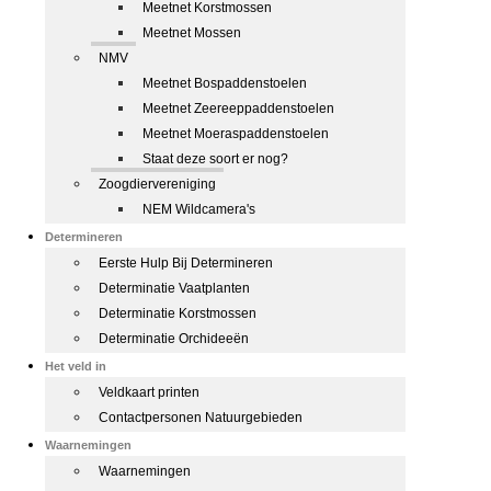
Meetnet Korstmossen
Meetnet Mossen
NMV
Meetnet Bospaddenstoelen
Meetnet Zeereeppaddenstoelen
Meetnet Moeraspaddenstoelen
Staat deze soort er nog?
Zoogdiervereniging
NEM Wildcamera's
Determineren
Eerste Hulp Bij Determineren
Determinatie Vaatplanten
Determinatie Korstmossen
Determinatie Orchideeën
Het veld in
Veldkaart printen
Contactpersonen Natuurgebieden
Waarnemingen
Waarnemingen