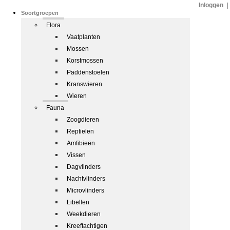
Inloggen
|
Soortgroepen
Flora
Vaatplanten
Mossen
Korstmossen
Paddenstoelen
Kranswieren
Wieren
Fauna
Zoogdieren
Reptielen
Amfibieën
Vissen
Dagvlinders
Nachtvlinders
Microvlinders
Libellen
Weekdieren
Kreeftachtigen