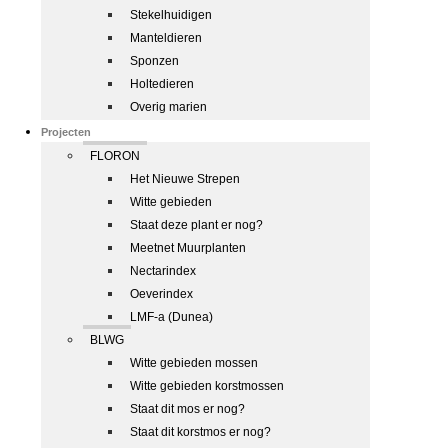
Stekelhuidigen
Manteldieren
Sponzen
Holtedieren
Overig marien
Projecten
FLORON
Het Nieuwe Strepen
Witte gebieden
Staat deze plant er nog?
Meetnet Muurplanten
Nectarindex
Oeverindex
LMF-a (Dunea)
BLWG
Witte gebieden mossen
Witte gebieden korstmossen
Staat dit mos er nog?
Staat dit korstmos er nog?