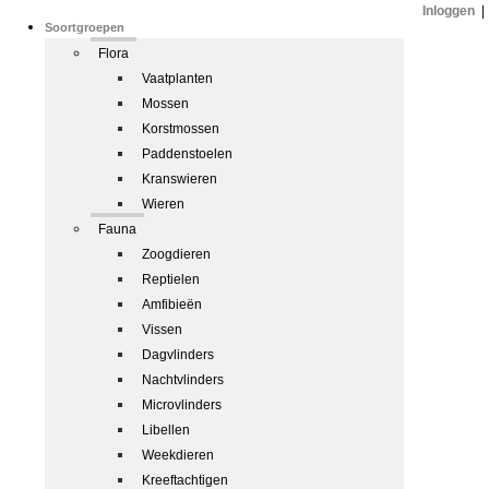
Inloggen
|
Soortgroepen
Flora
Vaatplanten
Mossen
Korstmossen
Paddenstoelen
Kranswieren
Wieren
Fauna
Zoogdieren
Reptielen
Amfibieën
Vissen
Dagvlinders
Nachtvlinders
Microvlinders
Libellen
Weekdieren
Kreeftachtigen