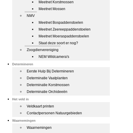
Meetnet Korstmossen
Meetnet Mossen
NMV
Meetnet Bospaddenstoelen
Meetnet Zeereeppaddenstoelen
Meetnet Moeraspaddenstoelen
Staat deze soort er nog?
Zoogdiervereniging
NEM Wildcamera's
Determineren
Eerste Hulp Bij Determineren
Determinatie Vaatplanten
Determinatie Korstmossen
Determinatie Orchideeën
Het veld in
Veldkaart printen
Contactpersonen Natuurgebieden
Waarnemingen
Waarnemingen