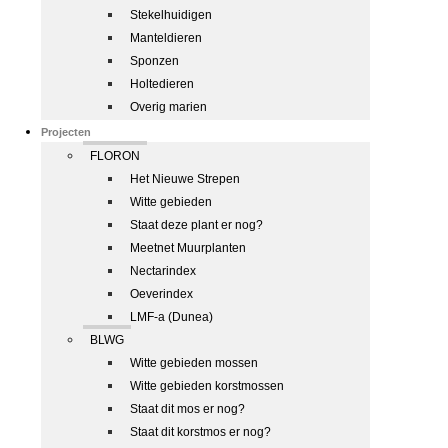
Stekelhuidigen
Manteldieren
Sponzen
Holtedieren
Overig marien
Projecten
FLORON
Het Nieuwe Strepen
Witte gebieden
Staat deze plant er nog?
Meetnet Muurplanten
Nectarindex
Oeverindex
LMF-a (Dunea)
BLWG
Witte gebieden mossen
Witte gebieden korstmossen
Staat dit mos er nog?
Staat dit korstmos er nog?