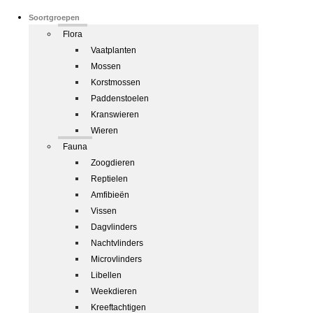
Soortgroepen
Flora
Vaatplanten
Mossen
Korstmossen
Paddenstoelen
Kranswieren
Wieren
Fauna
Zoogdieren
Reptielen
Amfibieën
Vissen
Dagvlinders
Nachtvlinders
Microvlinders
Libellen
Weekdieren
Kreeftachtigen