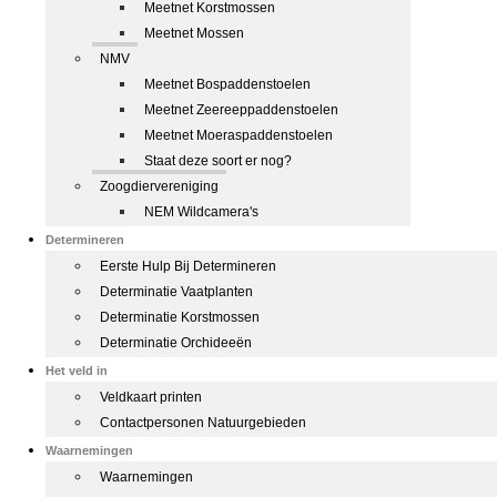
Meetnet Korstmossen
Meetnet Mossen
NMV
Meetnet Bospaddenstoelen
Meetnet Zeereeppaddenstoelen
Meetnet Moeraspaddenstoelen
Staat deze soort er nog?
Zoogdiervereniging
NEM Wildcamera's
Determineren
Eerste Hulp Bij Determineren
Determinatie Vaatplanten
Determinatie Korstmossen
Determinatie Orchideeën
Het veld in
Veldkaart printen
Contactpersonen Natuurgebieden
Waarnemingen
Waarnemingen