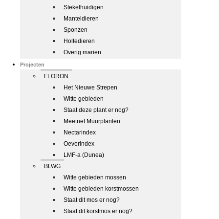
Stekelhuidigen
Manteldieren
Sponzen
Holtedieren
Overig marien
Projecten
FLORON
Het Nieuwe Strepen
Witte gebieden
Staat deze plant er nog?
Meetnet Muurplanten
Nectarindex
Oeverindex
LMF-a (Dunea)
BLWG
Witte gebieden mossen
Witte gebieden korstmossen
Staat dit mos er nog?
Staat dit korstmos er nog?