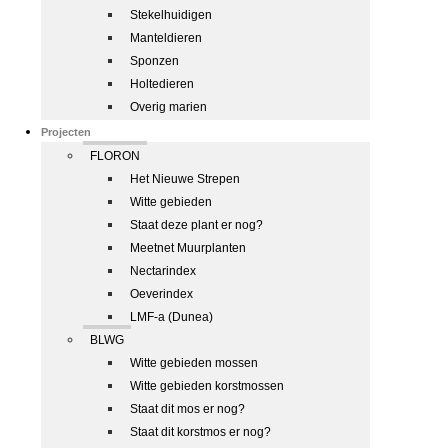
Stekelhuidigen
Manteldieren
Sponzen
Holtedieren
Overig marien
Projecten
FLORON
Het Nieuwe Strepen
Witte gebieden
Staat deze plant er nog?
Meetnet Muurplanten
Nectarindex
Oeverindex
LMF-a (Dunea)
BLWG
Witte gebieden mossen
Witte gebieden korstmossen
Staat dit mos er nog?
Staat dit korstmos er nog?