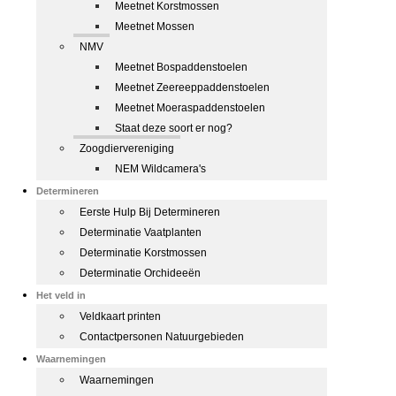
Meetnet Korstmossen
Meetnet Mossen
NMV
Meetnet Bospaddenstoelen
Meetnet Zeereeppaddenstoelen
Meetnet Moeraspaddenstoelen
Staat deze soort er nog?
Zoogdiervereniging
NEM Wildcamera's
Determineren
Eerste Hulp Bij Determineren
Determinatie Vaatplanten
Determinatie Korstmossen
Determinatie Orchideeën
Het veld in
Veldkaart printen
Contactpersonen Natuurgebieden
Waarnemingen
Waarnemingen