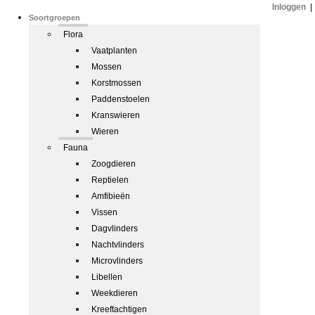
Inloggen
|
Soortgroepen
Flora
Vaatplanten
Mossen
Korstmossen
Paddenstoelen
Kranswieren
Wieren
Fauna
Zoogdieren
Reptielen
Amfibieën
Vissen
Dagvlinders
Nachtvlinders
Microvlinders
Libellen
Weekdieren
Kreeftachtigen