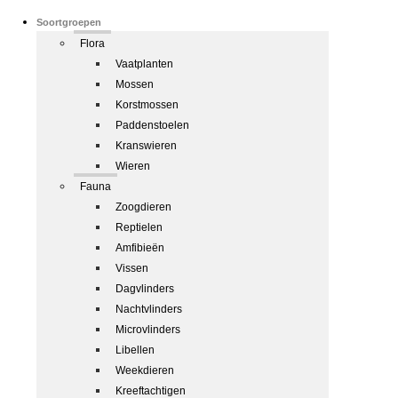
Soortgroepen
Flora
Vaatplanten
Mossen
Korstmossen
Paddenstoelen
Kranswieren
Wieren
Fauna
Zoogdieren
Reptielen
Amfibieën
Vissen
Dagvlinders
Nachtvlinders
Microvlinders
Libellen
Weekdieren
Kreeftachtigen