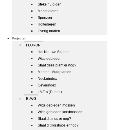
Stekelhuidigen
Manteldieren
Sponzen
Holtedieren
Overig marien
Projecten
FLORON
Het Nieuwe Strepen
Witte gebieden
Staat deze plant er nog?
Meetnet Muurplanten
Nectarindex
Oeverindex
LMF-a (Dunea)
BLWG
Witte gebieden mossen
Witte gebieden korstmossen
Staat dit mos er nog?
Staat dit korstmos er nog?