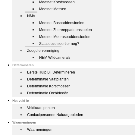
Meetnet Korstmossen
Meetnet Mossen
NMV
Meetnet Bospaddenstoelen
Meetnet Zeereeppaddenstoelen
Meetnet Moeraspaddenstoelen
Staat deze soort er nog?
Zoogdiervereniging
NEM Wildcamera's
Determineren
Eerste Hulp Bij Determineren
Determinatie Vaatplanten
Determinatie Korstmossen
Determinatie Orchideeën
Het veld in
Veldkaart printen
Contactpersonen Natuurgebieden
Waarnemingen
Waarnemingen