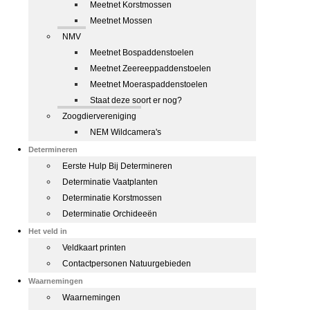
Meetnet Korstmossen
Meetnet Mossen
NMV
Meetnet Bospaddenstoelen
Meetnet Zeereeppaddenstoelen
Meetnet Moeraspaddenstoelen
Staat deze soort er nog?
Zoogdiervereniging
NEM Wildcamera's
Determineren
Eerste Hulp Bij Determineren
Determinatie Vaatplanten
Determinatie Korstmossen
Determinatie Orchideeën
Het veld in
Veldkaart printen
Contactpersonen Natuurgebieden
Waarnemingen
Waarnemingen