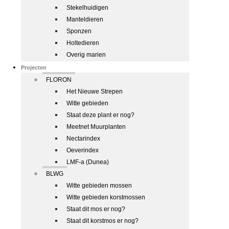
Stekelhuidigen
Manteldieren
Sponzen
Holtedieren
Overig marien
Projecten
FLORON
Het Nieuwe Strepen
Witte gebieden
Staat deze plant er nog?
Meetnet Muurplanten
Nectarindex
Oeverindex
LMF-a (Dunea)
BLWG
Witte gebieden mossen
Witte gebieden korstmossen
Staat dit mos er nog?
Staat dit korstmos er nog?