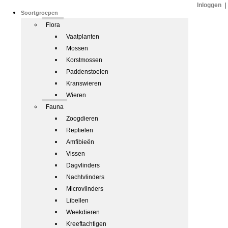
Inloggen
|
Soortgroepen
Flora
Vaatplanten
Mossen
Korstmossen
Paddenstoelen
Kranswieren
Wieren
Fauna
Zoogdieren
Reptielen
Amfibieën
Vissen
Dagvlinders
Nachtvlinders
Microvlinders
Libellen
Weekdieren
Kreeftachtigen