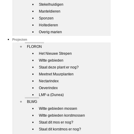
Stekelhuidigen
Manteldieren
Sponzen
Holtedieren
Overig marien
Projecten
FLORON
Het Nieuwe Strepen
Witte gebieden
Staat deze plant er nog?
Meetnet Muurplanten
Nectarindex
Oeverindex
LMF-a (Dunea)
BLWG
Witte gebieden mossen
Witte gebieden korstmossen
Staat dit mos er nog?
Staat dit korstmos er nog?