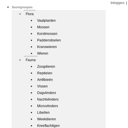
Inloggen
|
Soortgroepen
Flora
Vaatplanten
Mossen
Korstmossen
Paddenstoelen
Kranswieren
Wieren
Fauna
Zoogdieren
Reptielen
Amfibieën
Vissen
Dagvlinders
Nachtvlinders
Microvlinders
Libellen
Weekdieren
Kreeftachtigen