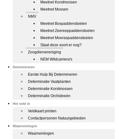
Meetnet Korstmossen
Meetnet Mossen
NMV
Meetnet Bospaddenstoelen
Meetnet Zeereeppaddenstoelen
Meetnet Moeraspaddenstoelen
Staat deze soort er nog?
Zoogdiervereniging
NEM Wildcamera's
Determineren
Eerste Hulp Bij Determineren
Determinatie Vaatplanten
Determinatie Korstmossen
Determinatie Orchideeën
Het veld in
Veldkaart printen
Contactpersonen Natuurgebieden
Waarnemingen
Waarnemingen