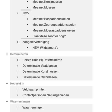
Meetnet Korstmossen
Meetnet Mossen
NMV
Meetnet Bospaddenstoelen
Meetnet Zeereeppaddenstoelen
Meetnet Moeraspaddenstoelen
Staat deze soort er nog?
Zoogdiervereniging
NEM Wildcamera's
Determineren
Eerste Hulp Bij Determineren
Determinatie Vaatplanten
Determinatie Korstmossen
Determinatie Orchideeën
Het veld in
Veldkaart printen
Contactpersonen Natuurgebieden
Waarnemingen
Waarnemingen