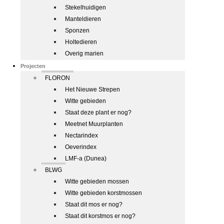
Stekelhuidigen
Manteldieren
Sponzen
Holtedieren
Overig marien
Projecten
FLORON
Het Nieuwe Strepen
Witte gebieden
Staat deze plant er nog?
Meetnet Muurplanten
Nectarindex
Oeverindex
LMF-a (Dunea)
BLWG
Witte gebieden mossen
Witte gebieden korstmossen
Staat dit mos er nog?
Staat dit korstmos er nog?