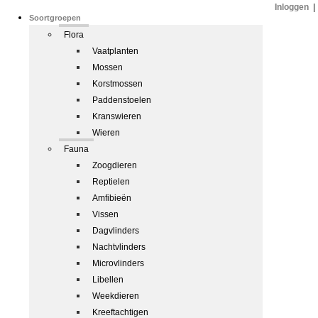
Inloggen
|
Soortgroepen
Flora
Vaatplanten
Mossen
Korstmossen
Paddenstoelen
Kranswieren
Wieren
Fauna
Zoogdieren
Reptielen
Amfibieën
Vissen
Dagvlinders
Nachtvlinders
Microvlinders
Libellen
Weekdieren
Kreeftachtigen