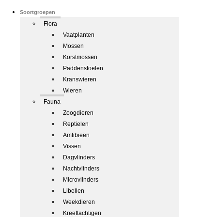
Soortgroepen
Flora
Vaatplanten
Mossen
Korstmossen
Paddenstoelen
Kranswieren
Wieren
Fauna
Zoogdieren
Reptielen
Amfibieën
Vissen
Dagvlinders
Nachtvlinders
Microvlinders
Libellen
Weekdieren
Kreeftachtigen