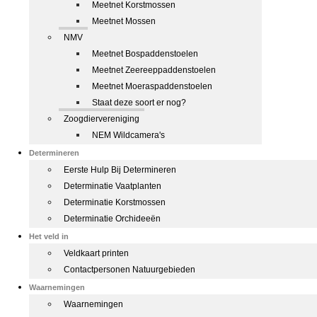
Meetnet Korstmossen
Meetnet Mossen
NMV
Meetnet Bospaddenstoelen
Meetnet Zeereeppaddenstoelen
Meetnet Moeraspaddenstoelen
Staat deze soort er nog?
Zoogdiervereniging
NEM Wildcamera's
Determineren
Eerste Hulp Bij Determineren
Determinatie Vaatplanten
Determinatie Korstmossen
Determinatie Orchideeën
Het veld in
Veldkaart printen
Contactpersonen Natuurgebieden
Waarnemingen
Waarnemingen