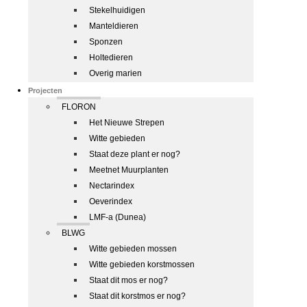
Stekelhuidigen
Manteldieren
Sponzen
Holtedieren
Overig marien
Projecten
FLORON
Het Nieuwe Strepen
Witte gebieden
Staat deze plant er nog?
Meetnet Muurplanten
Nectarindex
Oeverindex
LMF-a (Dunea)
BLWG
Witte gebieden mossen
Witte gebieden korstmossen
Staat dit mos er nog?
Staat dit korstmos er nog?