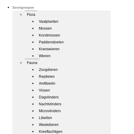
Soortgroepen
Flora
Vaatplanten
Mossen
Korstmossen
Paddenstoelen
Kranswieren
Wieren
Fauna
Zoogdieren
Reptielen
Amfibieën
Vissen
Dagvlinders
Nachtvlinders
Microvlinders
Libellen
Weekdieren
Kreeftachtigen