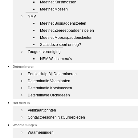
Meetnet Korstmossen
Meetnet Mossen
NMV
Meetnet Bospaddenstoelen
Meetnet Zeereeppaddenstoelen
Meetnet Moeraspaddenstoelen
Staat deze soort er nog?
Zoogdiervereniging
NEM Wildcamera's
Determineren
Eerste Hulp Bij Determineren
Determinatie Vaatplanten
Determinatie Korstmossen
Determinatie Orchideeën
Het veld in
Veldkaart printen
Contactpersonen Natuurgebieden
Waarnemingen
Waarnemingen