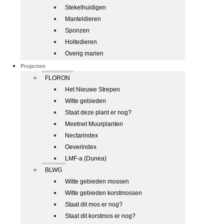
Stekelhuidigen
Manteldieren
Sponzen
Holtedieren
Overig marien
Projecten
FLORON
Het Nieuwe Strepen
Witte gebieden
Staat deze plant er nog?
Meetnet Muurplanten
Nectarindex
Oeverindex
LMF-a (Dunea)
BLWG
Witte gebieden mossen
Witte gebieden korstmossen
Staat dit mos er nog?
Staat dit korstmos er nog?