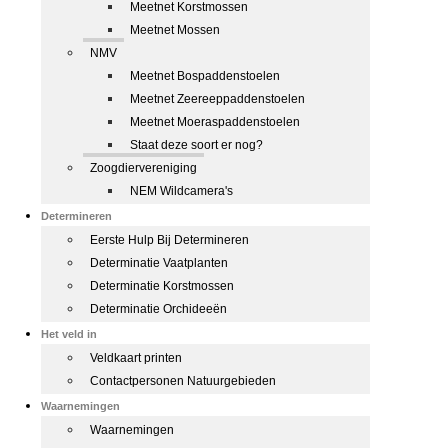
Meetnet Korstmossen
Meetnet Mossen
NMV
Meetnet Bospaddenstoelen
Meetnet Zeereeppaddenstoelen
Meetnet Moeraspaddenstoelen
Staat deze soort er nog?
Zoogdiervereniging
NEM Wildcamera's
Determineren
Eerste Hulp Bij Determineren
Determinatie Vaatplanten
Determinatie Korstmossen
Determinatie Orchideeën
Het veld in
Veldkaart printen
Contactpersonen Natuurgebieden
Waarnemingen
Waarnemingen