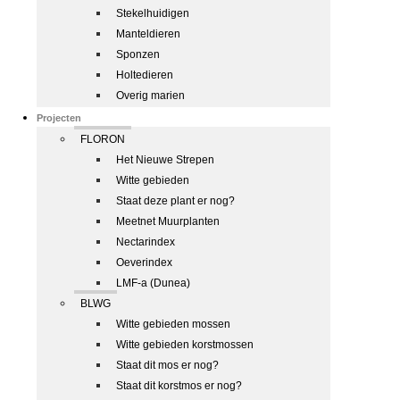
Stekelhuidigen
Manteldieren
Sponzen
Holtedieren
Overig marien
Projecten
FLORON
Het Nieuwe Strepen
Witte gebieden
Staat deze plant er nog?
Meetnet Muurplanten
Nectarindex
Oeverindex
LMF-a (Dunea)
BLWG
Witte gebieden mossen
Witte gebieden korstmossen
Staat dit mos er nog?
Staat dit korstmos er nog?