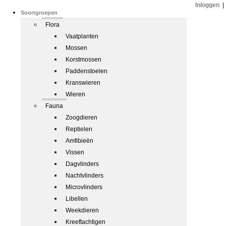
Inloggen
|
Soortgroepen
Flora
Vaatplanten
Mossen
Korstmossen
Paddenstoelen
Kranswieren
Wieren
Fauna
Zoogdieren
Reptielen
Amfibieën
Vissen
Dagvlinders
Nachtvlinders
Microvlinders
Libellen
Weekdieren
Kreeftachtigen