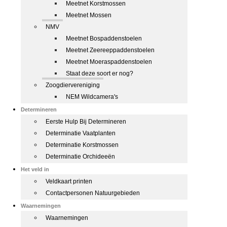
Meetnet Korstmossen
Meetnet Mossen
NMV
Meetnet Bospaddenstoelen
Meetnet Zeereeppaddenstoelen
Meetnet Moeraspaddenstoelen
Staat deze soort er nog?
Zoogdiervereniging
NEM Wildcamera's
Determineren
Eerste Hulp Bij Determineren
Determinatie Vaatplanten
Determinatie Korstmossen
Determinatie Orchideeën
Het veld in
Veldkaart printen
Contactpersonen Natuurgebieden
Waarnemingen
Waarnemingen