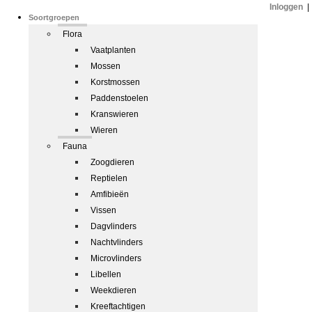
Inloggen
|
Soortgroepen
Flora
Vaatplanten
Mossen
Korstmossen
Paddenstoelen
Kranswieren
Wieren
Fauna
Zoogdieren
Reptielen
Amfibieën
Vissen
Dagvlinders
Nachtvlinders
Microvlinders
Libellen
Weekdieren
Kreeftachtigen