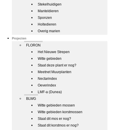
Stekelhuidigen
Manteldieren
Sponzen
Holtedieren
Overig marien
Projecten
FLORON
Het Nieuwe Strepen
Witte gebieden
Staat deze plant er nog?
Meetnet Muurplanten
Nectarindex
Oeverindex
LMF-a (Dunea)
BLWG
Witte gebieden mossen
Witte gebieden korstmossen
Staat dit mos er nog?
Staat dit korstmos er nog?