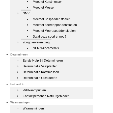
Meetnet Korstmossen
Meetnet Mossen
NMV
Meetnet Bospaddenstoelen
Meetnet Zeereeppaddenstoelen
Meetnet Moeraspaddenstoelen
Staat deze soort er nog?
Zoogdiervereniging
NEM Wildcamera's
Determineren
Eerste Hulp Bij Determineren
Determinatie Vaatplanten
Determinatie Korstmossen
Determinatie Orchideeën
Het veld in
Veldkaart printen
Contactpersonen Natuurgebieden
Waarnemingen
Waarnemingen