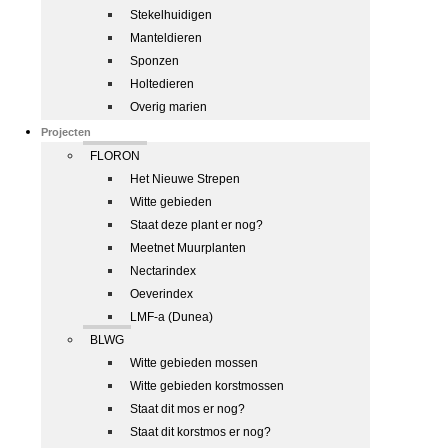
Stekelhuidigen
Manteldieren
Sponzen
Holtedieren
Overig marien
Projecten
FLORON
Het Nieuwe Strepen
Witte gebieden
Staat deze plant er nog?
Meetnet Muurplanten
Nectarindex
Oeverindex
LMF-a (Dunea)
BLWG
Witte gebieden mossen
Witte gebieden korstmossen
Staat dit mos er nog?
Staat dit korstmos er nog?