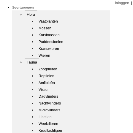
Inloggen
|
Soortgroepen
Flora
Vaatplanten
Mossen
Korstmossen
Paddenstoelen
Kranswieren
Wieren
Fauna
Zoogdieren
Reptielen
Amfibieën
Vissen
Dagvlinders
Nachtvlinders
Microvlinders
Libellen
Weekdieren
Kreeftachtigen