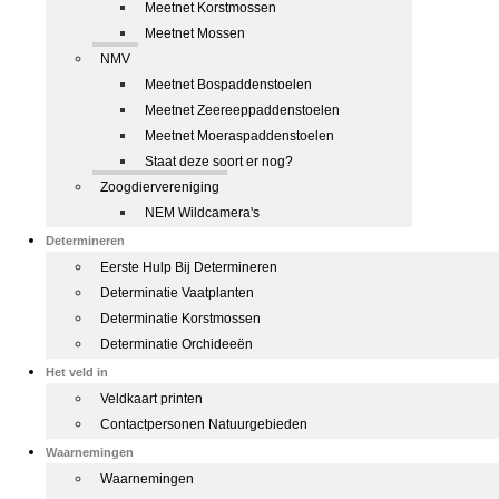
Meetnet Korstmossen
Meetnet Mossen
NMV
Meetnet Bospaddenstoelen
Meetnet Zeereeppaddenstoelen
Meetnet Moeraspaddenstoelen
Staat deze soort er nog?
Zoogdiervereniging
NEM Wildcamera's
Determineren
Eerste Hulp Bij Determineren
Determinatie Vaatplanten
Determinatie Korstmossen
Determinatie Orchideeën
Het veld in
Veldkaart printen
Contactpersonen Natuurgebieden
Waarnemingen
Waarnemingen