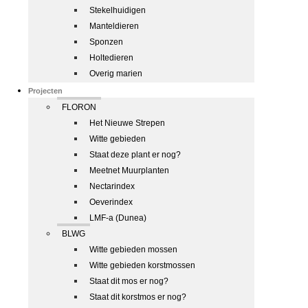
Stekelhuidigen
Manteldieren
Sponzen
Holtedieren
Overig marien
Projecten
FLORON
Het Nieuwe Strepen
Witte gebieden
Staat deze plant er nog?
Meetnet Muurplanten
Nectarindex
Oeverindex
LMF-a (Dunea)
BLWG
Witte gebieden mossen
Witte gebieden korstmossen
Staat dit mos er nog?
Staat dit korstmos er nog?