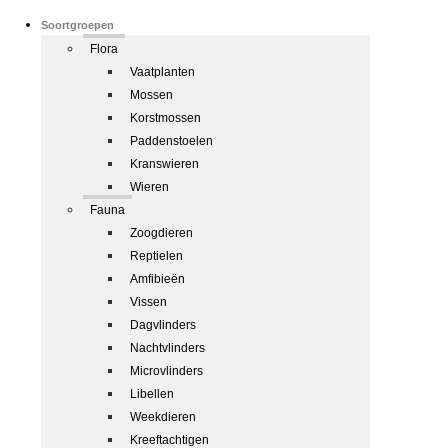
Soortgroepen
Flora
Vaatplanten
Mossen
Korstmossen
Paddenstoelen
Kranswieren
Wieren
Fauna
Zoogdieren
Reptielen
Amfibieën
Vissen
Dagvlinders
Nachtvlinders
Microvlinders
Libellen
Weekdieren
Kreeftachtigen