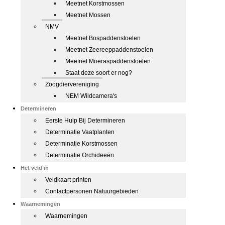
Meetnet Korstmossen
Meetnet Mossen
NMV
Meetnet Bospaddenstoelen
Meetnet Zeereeppaddenstoelen
Meetnet Moeraspaddenstoelen
Staat deze soort er nog?
Zoogdiervereniging
NEM Wildcamera's
Determineren
Eerste Hulp Bij Determineren
Determinatie Vaatplanten
Determinatie Korstmossen
Determinatie Orchideeën
Het veld in
Veldkaart printen
Contactpersonen Natuurgebieden
Waarnemingen
Waarnemingen