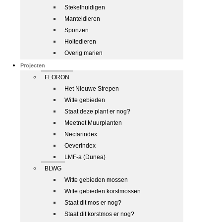
Stekelhuidigen
Manteldieren
Sponzen
Holtedieren
Overig marien
Projecten
FLORON
Het Nieuwe Strepen
Witte gebieden
Staat deze plant er nog?
Meetnet Muurplanten
Nectarindex
Oeverindex
LMF-a (Dunea)
BLWG
Witte gebieden mossen
Witte gebieden korstmossen
Staat dit mos er nog?
Staat dit korstmos er nog?