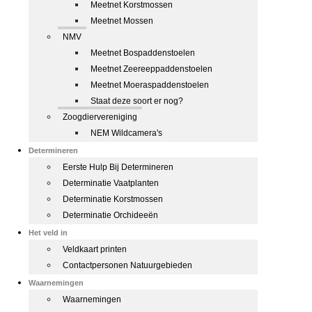
Meetnet Korstmossen
Meetnet Mossen
NMV
Meetnet Bospaddenstoelen
Meetnet Zeereeppaddenstoelen
Meetnet Moeraspaddenstoelen
Staat deze soort er nog?
Zoogdiervereniging
NEM Wildcamera's
Determineren
Eerste Hulp Bij Determineren
Determinatie Vaatplanten
Determinatie Korstmossen
Determinatie Orchideeën
Het veld in
Veldkaart printen
Contactpersonen Natuurgebieden
Waarnemingen
Waarnemingen