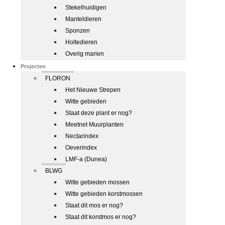
Stekelhuidigen
Manteldieren
Sponzen
Holtedieren
Overig marien
Projecten
FLORON
Het Nieuwe Strepen
Witte gebieden
Staat deze plant er nog?
Meetnet Muurplanten
Nectarindex
Oeverindex
LMF-a (Dunea)
BLWG
Witte gebieden mossen
Witte gebieden korstmossen
Staat dit mos er nog?
Staat dit korstmos er nog?