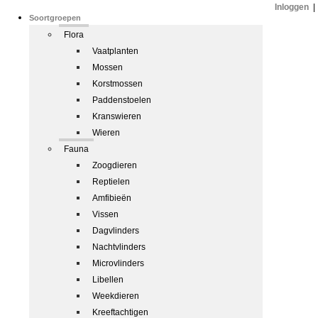
Inloggen
|
Soortgroepen
Flora
Vaatplanten
Mossen
Korstmossen
Paddenstoelen
Kranswieren
Wieren
Fauna
Zoogdieren
Reptielen
Amfibieën
Vissen
Dagvlinders
Nachtvlinders
Microvlinders
Libellen
Weekdieren
Kreeftachtigen