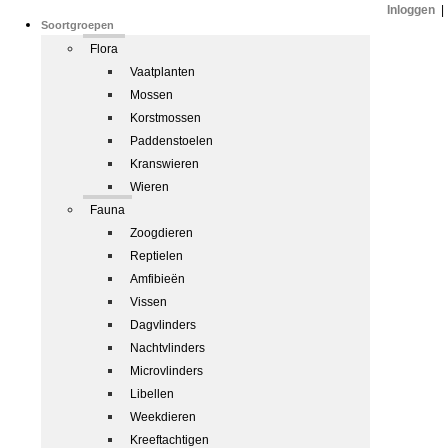
Inloggen
|
Soortgroepen
Flora
Vaatplanten
Mossen
Korstmossen
Paddenstoelen
Kranswieren
Wieren
Fauna
Zoogdieren
Reptielen
Amfibieën
Vissen
Dagvlinders
Nachtvlinders
Microvlinders
Libellen
Weekdieren
Kreeftachtigen