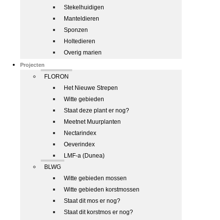
Stekelhuidigen
Manteldieren
Sponzen
Holtedieren
Overig marien
Projecten
FLORON
Het Nieuwe Strepen
Witte gebieden
Staat deze plant er nog?
Meetnet Muurplanten
Nectarindex
Oeverindex
LMF-a (Dunea)
BLWG
Witte gebieden mossen
Witte gebieden korstmossen
Staat dit mos er nog?
Staat dit korstmos er nog?