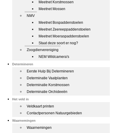
Meetnet Korstmossen
Meetnet Mossen
NMV
Meetnet Bospaddenstoelen
Meetnet Zeereeppaddenstoelen
Meetnet Moeraspaddenstoelen
Staat deze soort er nog?
Zoogdiervereniging
NEM Wildcamera's
Determineren
Eerste Hulp Bij Determineren
Determinatie Vaatplanten
Determinatie Korstmossen
Determinatie Orchideeën
Het veld in
Veldkaart printen
Contactpersonen Natuurgebieden
Waarnemingen
Waarnemingen