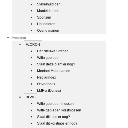
Stekelhuidigen
Manteldieren
Sponzen
Holtedieren
Overig marien
Projecten
FLORON
Het Nieuwe Strepen
Witte gebieden
Staat deze plant er nog?
Meetnet Muurplanten
Nectarindex
Oeverindex
LMF-a (Dunea)
BLWG
Witte gebieden mossen
Witte gebieden korstmossen
Staat dit mos er nog?
Staat dit korstmos er nog?