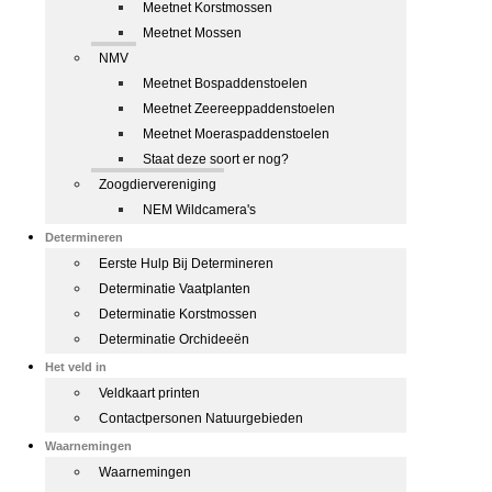
Meetnet Korstmossen
Meetnet Mossen
NMV
Meetnet Bospaddenstoelen
Meetnet Zeereeppaddenstoelen
Meetnet Moeraspaddenstoelen
Staat deze soort er nog?
Zoogdiervereniging
NEM Wildcamera's
Determineren
Eerste Hulp Bij Determineren
Determinatie Vaatplanten
Determinatie Korstmossen
Determinatie Orchideeën
Het veld in
Veldkaart printen
Contactpersonen Natuurgebieden
Waarnemingen
Waarnemingen