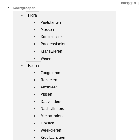
Inloggen
|
Soortgroepen
Flora
Vaatplanten
Mossen
Korstmossen
Paddenstoelen
Kranswieren
Wieren
Fauna
Zoogdieren
Reptielen
Amfibieën
Vissen
Dagvlinders
Nachtvlinders
Microvlinders
Libellen
Weekdieren
Kreeftachtigen