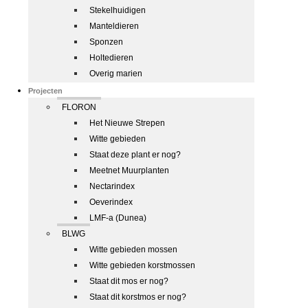
Stekelhuidigen
Manteldieren
Sponzen
Holtedieren
Overig marien
Projecten
FLORON
Het Nieuwe Strepen
Witte gebieden
Staat deze plant er nog?
Meetnet Muurplanten
Nectarindex
Oeverindex
LMF-a (Dunea)
BLWG
Witte gebieden mossen
Witte gebieden korstmossen
Staat dit mos er nog?
Staat dit korstmos er nog?