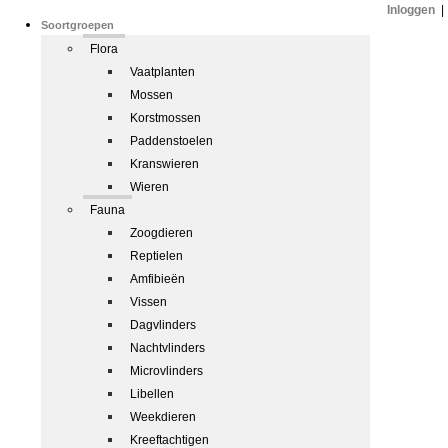
Inloggen
|
Soortgroepen
Flora
Vaatplanten
Mossen
Korstmossen
Paddenstoelen
Kranswieren
Wieren
Fauna
Zoogdieren
Reptielen
Amfibieën
Vissen
Dagvlinders
Nachtvlinders
Microvlinders
Libellen
Weekdieren
Kreeftachtigen