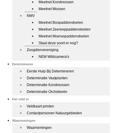
Meetnet Korstmossen
Meetnet Mossen
NMV
Meetnet Bospaddenstoelen
Meetnet Zeereeppaddenstoelen
Meetnet Moeraspaddenstoelen
Staat deze soort er nog?
Zoogdiervereniging
NEM Wildcamera's
Determineren
Eerste Hulp Bij Determineren
Determinatie Vaatplanten
Determinatie Korstmossen
Determinatie Orchideeën
Het veld in
Veldkaart printen
Contactpersonen Natuurgebieden
Waarnemingen
Waarnemingen