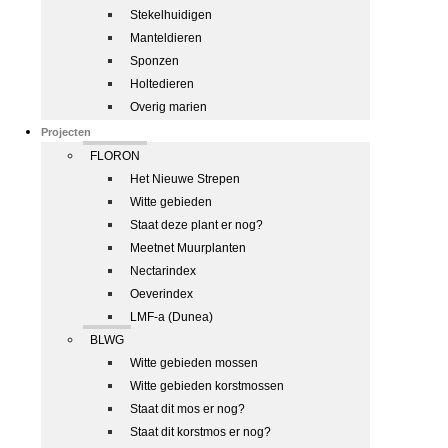
Stekelhuidigen
Manteldieren
Sponzen
Holtedieren
Overig marien
Projecten
FLORON
Het Nieuwe Strepen
Witte gebieden
Staat deze plant er nog?
Meetnet Muurplanten
Nectarindex
Oeverindex
LMF-a (Dunea)
BLWG
Witte gebieden mossen
Witte gebieden korstmossen
Staat dit mos er nog?
Staat dit korstmos er nog?