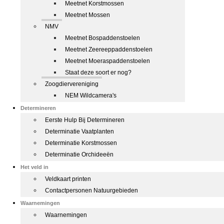
Meetnet Korstmossen
Meetnet Mossen
NMV
Meetnet Bospaddenstoelen
Meetnet Zeereeppaddenstoelen
Meetnet Moeraspaddenstoelen
Staat deze soort er nog?
Zoogdiervereniging
NEM Wildcamera's
Determineren
Eerste Hulp Bij Determineren
Determinatie Vaatplanten
Determinatie Korstmossen
Determinatie Orchideeën
Het veld in
Veldkaart printen
Contactpersonen Natuurgebieden
Waarnemingen
Waarnemingen