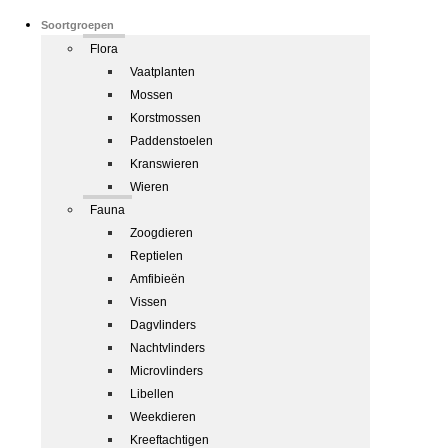
Soortgroepen
Flora
Vaatplanten
Mossen
Korstmossen
Paddenstoelen
Kranswieren
Wieren
Fauna
Zoogdieren
Reptielen
Amfibieën
Vissen
Dagvlinders
Nachtvlinders
Microvlinders
Libellen
Weekdieren
Kreeftachtigen