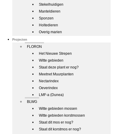
Stekelhuidigen
Manteldieren
Sponzen
Holtedieren
Overig marien
Projecten
FLORON
Het Nieuwe Strepen
Witte gebieden
Staat deze plant er nog?
Meetnet Muurplanten
Nectarindex
Oeverindex
LMF-a (Dunea)
BLWG
Witte gebieden mossen
Witte gebieden korstmossen
Staat dit mos er nog?
Staat dit korstmos er nog?