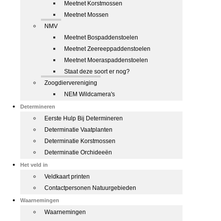
Meetnet Korstmossen
Meetnet Mossen
NMV
Meetnet Bospaddenstoelen
Meetnet Zeereeppaddenstoelen
Meetnet Moeraspaddenstoelen
Staat deze soort er nog?
Zoogdiervereniging
NEM Wildcamera's
Determineren
Eerste Hulp Bij Determineren
Determinatie Vaatplanten
Determinatie Korstmossen
Determinatie Orchideeën
Het veld in
Veldkaart printen
Contactpersonen Natuurgebieden
Waarnemingen
Waarnemingen