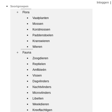
Inloggen
|
Soortgroepen
Flora
Vaatplanten
Mossen
Korstmossen
Paddenstoelen
Kranswieren
Wieren
Fauna
Zoogdieren
Reptielen
Amfibieën
Vissen
Dagvlinders
Nachtvlinders
Microvlinders
Libellen
Weekdieren
Kreeftachtigen