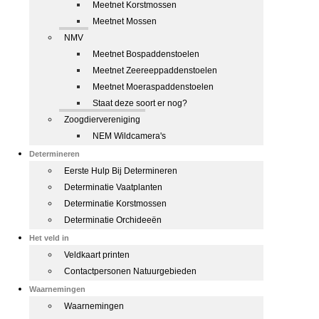
Meetnet Korstmossen
Meetnet Mossen
NMV
Meetnet Bospaddenstoelen
Meetnet Zeereeppaddenstoelen
Meetnet Moeraspaddenstoelen
Staat deze soort er nog?
Zoogdiervereniging
NEM Wildcamera's
Determineren
Eerste Hulp Bij Determineren
Determinatie Vaatplanten
Determinatie Korstmossen
Determinatie Orchideeën
Het veld in
Veldkaart printen
Contactpersonen Natuurgebieden
Waarnemingen
Waarnemingen