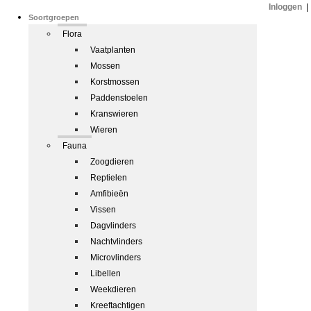
Inloggen
|
Soortgroepen
Flora
Vaatplanten
Mossen
Korstmossen
Paddenstoelen
Kranswieren
Wieren
Fauna
Zoogdieren
Reptielen
Amfibieën
Vissen
Dagvlinders
Nachtvlinders
Microvlinders
Libellen
Weekdieren
Kreeftachtigen