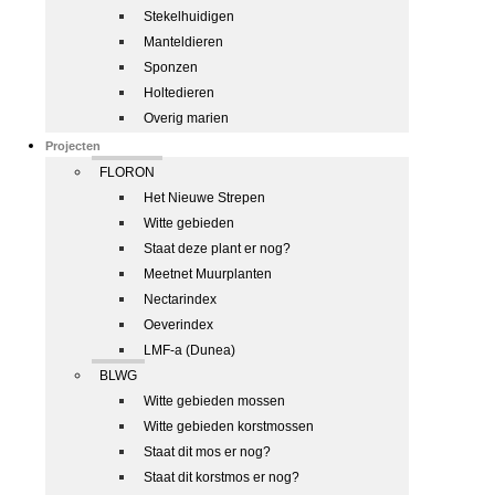
Stekelhuidigen
Manteldieren
Sponzen
Holtedieren
Overig marien
Projecten
FLORON
Het Nieuwe Strepen
Witte gebieden
Staat deze plant er nog?
Meetnet Muurplanten
Nectarindex
Oeverindex
LMF-a (Dunea)
BLWG
Witte gebieden mossen
Witte gebieden korstmossen
Staat dit mos er nog?
Staat dit korstmos er nog?