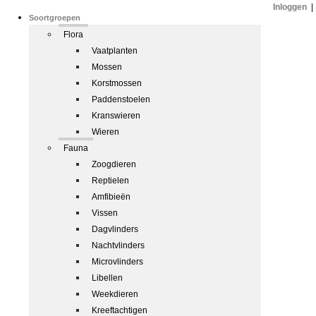
Inloggen
|
Soortgroepen
Flora
Vaatplanten
Mossen
Korstmossen
Paddenstoelen
Kranswieren
Wieren
Fauna
Zoogdieren
Reptielen
Amfibieën
Vissen
Dagvlinders
Nachtvlinders
Microvlinders
Libellen
Weekdieren
Kreeftachtigen