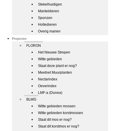
Stekelhuidigen
Manteldieren
Sponzen
Holtedieren
Overig marien
Projecten
FLORON
Het Nieuwe Strepen
Witte gebieden
Staat deze plant er nog?
Meetnet Muurplanten
Nectarindex
Oeverindex
LMF-a (Dunea)
BLWG
Witte gebieden mossen
Witte gebieden korstmossen
Staat dit mos er nog?
Staat dit korstmos er nog?