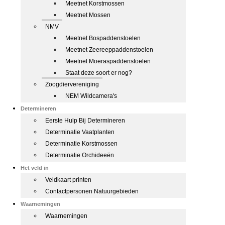
Meetnet Korstmossen
Meetnet Mossen
NMV
Meetnet Bospaddenstoelen
Meetnet Zeereeppaddenstoelen
Meetnet Moeraspaddenstoelen
Staat deze soort er nog?
Zoogdiervereniging
NEM Wildcamera's
Determineren
Eerste Hulp Bij Determineren
Determinatie Vaatplanten
Determinatie Korstmossen
Determinatie Orchideeën
Het veld in
Veldkaart printen
Contactpersonen Natuurgebieden
Waarnemingen
Waarnemingen