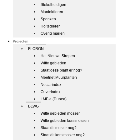
Stekelhuidigen
Manteldieren
Sponzen
Holtedieren
Overig marien
Projecten
FLORON
Het Nieuwe Strepen
Witte gebieden
Staat deze plant er nog?
Meetnet Muurplanten
Nectarindex
Oeverindex
LMF-a (Dunea)
BLWG
Witte gebieden mossen
Witte gebieden korstmossen
Staat dit mos er nog?
Staat dit korstmos er nog?