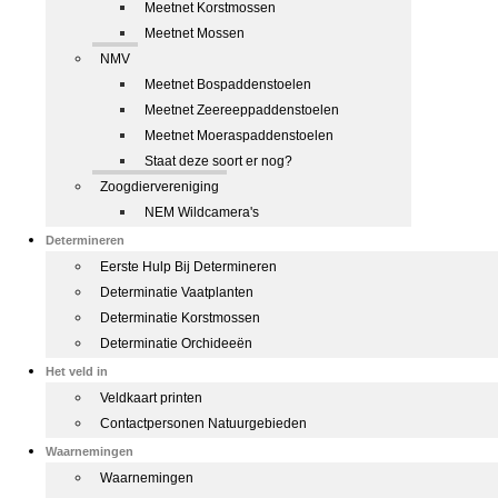
Meetnet Korstmossen
Meetnet Mossen
NMV
Meetnet Bospaddenstoelen
Meetnet Zeereeppaddenstoelen
Meetnet Moeraspaddenstoelen
Staat deze soort er nog?
Zoogdiervereniging
NEM Wildcamera's
Determineren
Eerste Hulp Bij Determineren
Determinatie Vaatplanten
Determinatie Korstmossen
Determinatie Orchideeën
Het veld in
Veldkaart printen
Contactpersonen Natuurgebieden
Waarnemingen
Waarnemingen