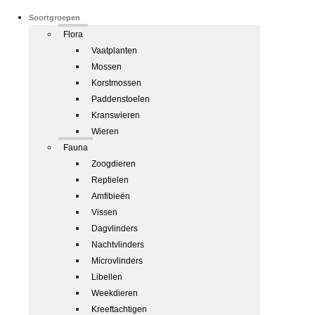
Soortgroepen
Flora
Vaatplanten
Mossen
Korstmossen
Paddenstoelen
Kranswieren
Wieren
Fauna
Zoogdieren
Reptielen
Amfibieën
Vissen
Dagvlinders
Nachtvlinders
Microvlinders
Libellen
Weekdieren
Kreeftachtigen