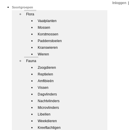
Inloggen
|
Soortgroepen
Flora
Vaatplanten
Mossen
Korstmossen
Paddenstoelen
Kranswieren
Wieren
Fauna
Zoogdieren
Reptielen
Amfibieën
Vissen
Dagvlinders
Nachtvlinders
Microvlinders
Libellen
Weekdieren
Kreeftachtigen