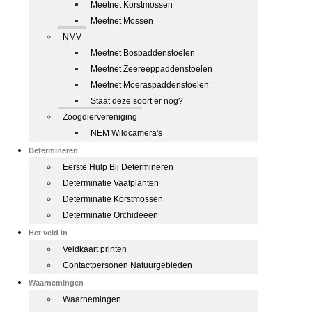
Meetnet Korstmossen
Meetnet Mossen
NMV
Meetnet Bospaddenstoelen
Meetnet Zeereeppaddenstoelen
Meetnet Moeraspaddenstoelen
Staat deze soort er nog?
Zoogdiervereniging
NEM Wildcamera's
Determineren
Eerste Hulp Bij Determineren
Determinatie Vaatplanten
Determinatie Korstmossen
Determinatie Orchideeën
Het veld in
Veldkaart printen
Contactpersonen Natuurgebieden
Waarnemingen
Waarnemingen