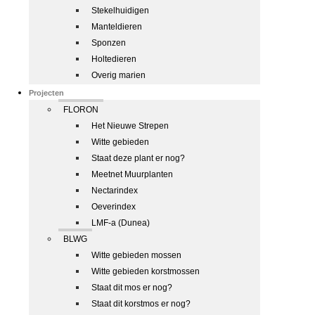
Stekelhuidigen
Manteldieren
Sponzen
Holtedieren
Overig marien
Projecten
FLORON
Het Nieuwe Strepen
Witte gebieden
Staat deze plant er nog?
Meetnet Muurplanten
Nectarindex
Oeverindex
LMF-a (Dunea)
BLWG
Witte gebieden mossen
Witte gebieden korstmossen
Staat dit mos er nog?
Staat dit korstmos er nog?