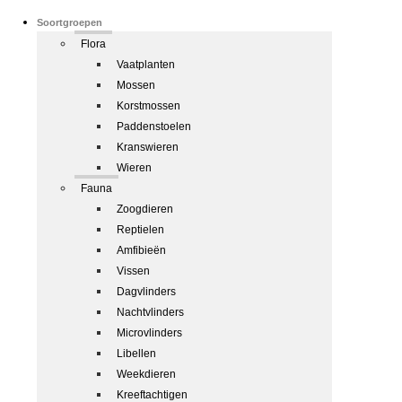
Soortgroepen
Flora
Vaatplanten
Mossen
Korstmossen
Paddenstoelen
Kranswieren
Wieren
Fauna
Zoogdieren
Reptielen
Amfibieën
Vissen
Dagvlinders
Nachtvlinders
Microvlinders
Libellen
Weekdieren
Kreeftachtigen