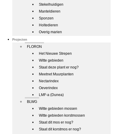
Stekelhuidigen
Manteldieren
Sponzen
Holtedieren
Overig marien
Projecten
FLORON
Het Nieuwe Strepen
Witte gebieden
Staat deze plant er nog?
Meetnet Muurplanten
Nectarindex
Oeverindex
LMF-a (Dunea)
BLWG
Witte gebieden mossen
Witte gebieden korstmossen
Staat dit mos er nog?
Staat dit korstmos er nog?