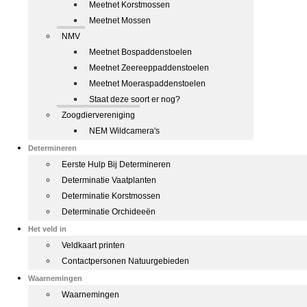
Meetnet Korstmossen
Meetnet Mossen
NMV
Meetnet Bospaddenstoelen
Meetnet Zeereeppaddenstoelen
Meetnet Moeraspaddenstoelen
Staat deze soort er nog?
Zoogdiervereniging
NEM Wildcamera's
Determineren
Eerste Hulp Bij Determineren
Determinatie Vaatplanten
Determinatie Korstmossen
Determinatie Orchideeën
Het veld in
Veldkaart printen
Contactpersonen Natuurgebieden
Waarnemingen
Waarnemingen