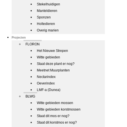
Stekelhuidigen
Manteldieren
Sponzen
Holtedieren
Overig marien
Projecten
FLORON
Het Nieuwe Strepen
Witte gebieden
Staat deze plant er nog?
Meetnet Muurplanten
Nectarindex
Oeverindex
LMF-a (Dunea)
BLWG
Witte gebieden mossen
Witte gebieden korstmossen
Staat dit mos er nog?
Staat dit korstmos er nog?