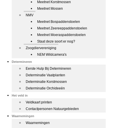
Meetnet Korstmossen
Meetnet Mossen
NMV
Meetnet Bospaddenstoelen
Meetnet Zeereeppaddenstoelen
Meetnet Moeraspaddenstoelen
Staat deze soort er nog?
Zoogdiervereniging
NEM Wildcamera's
Determineren
Eerste Hulp Bij Determineren
Determinatie Vaatplanten
Determinatie Korstmossen
Determinatie Orchideeën
Het veld in
Veldkaart printen
Contactpersonen Natuurgebieden
Waarnemingen
Waarnemingen