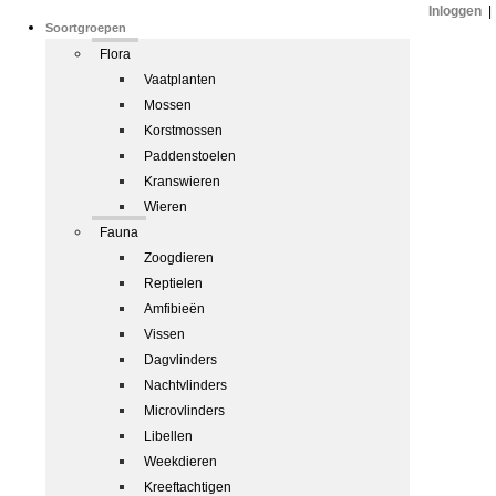
Inloggen
|
Soortgroepen
Flora
Vaatplanten
Mossen
Korstmossen
Paddenstoelen
Kranswieren
Wieren
Fauna
Zoogdieren
Reptielen
Amfibieën
Vissen
Dagvlinders
Nachtvlinders
Microvlinders
Libellen
Weekdieren
Kreeftachtigen