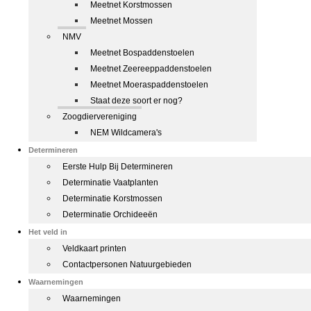
Meetnet Korstmossen
Meetnet Mossen
NMV
Meetnet Bospaddenstoelen
Meetnet Zeereeppaddenstoelen
Meetnet Moeraspaddenstoelen
Staat deze soort er nog?
Zoogdiervereniging
NEM Wildcamera's
Determineren
Eerste Hulp Bij Determineren
Determinatie Vaatplanten
Determinatie Korstmossen
Determinatie Orchideeën
Het veld in
Veldkaart printen
Contactpersonen Natuurgebieden
Waarnemingen
Waarnemingen