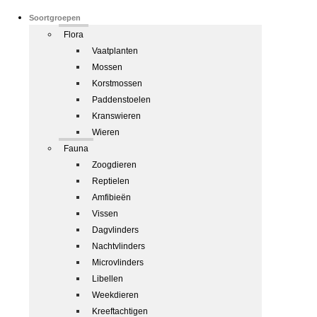
Soortgroepen
Flora
Vaatplanten
Mossen
Korstmossen
Paddenstoelen
Kranswieren
Wieren
Fauna
Zoogdieren
Reptielen
Amfibieën
Vissen
Dagvlinders
Nachtvlinders
Microvlinders
Libellen
Weekdieren
Kreeftachtigen