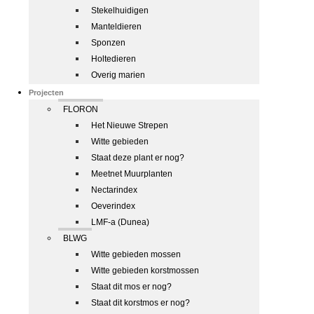
Stekelhuidigen
Manteldieren
Sponzen
Holtedieren
Overig marien
Projecten
FLORON
Het Nieuwe Strepen
Witte gebieden
Staat deze plant er nog?
Meetnet Muurplanten
Nectarindex
Oeverindex
LMF-a (Dunea)
BLWG
Witte gebieden mossen
Witte gebieden korstmossen
Staat dit mos er nog?
Staat dit korstmos er nog?