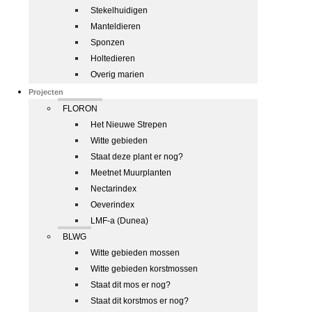
Stekelhuidigen
Manteldieren
Sponzen
Holtedieren
Overig marien
Projecten
FLORON
Het Nieuwe Strepen
Witte gebieden
Staat deze plant er nog?
Meetnet Muurplanten
Nectarindex
Oeverindex
LMF-a (Dunea)
BLWG
Witte gebieden mossen
Witte gebieden korstmossen
Staat dit mos er nog?
Staat dit korstmos er nog?