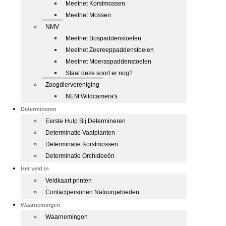
Meetnet Korstmossen
Meetnet Mossen
NMV
Meetnet Bospaddenstoelen
Meetnet Zeereeppaddenstoelen
Meetnet Moeraspaddenstoelen
Staat deze soort er nog?
Zoogdiervereniging
NEM Wildcamera's
Determineren
Eerste Hulp Bij Determineren
Determinatie Vaatplanten
Determinatie Korstmossen
Determinatie Orchideeën
Het veld in
Veldkaart printen
Contactpersonen Natuurgebieden
Waarnemingen
Waarnemingen