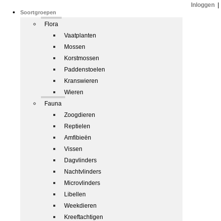
Inloggen
|
Soortgroepen
Flora
Vaatplanten
Mossen
Korstmossen
Paddenstoelen
Kranswieren
Wieren
Fauna
Zoogdieren
Reptielen
Amfibieën
Vissen
Dagvlinders
Nachtvlinders
Microvlinders
Libellen
Weekdieren
Kreeftachtigen