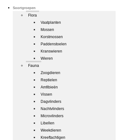
Soortgroepen
Flora
Vaatplanten
Mossen
Korstmossen
Paddenstoelen
Kranswieren
Wieren
Fauna
Zoogdieren
Reptielen
Amfibieën
Vissen
Dagvlinders
Nachtvlinders
Microvlinders
Libellen
Weekdieren
Kreeftachtigen