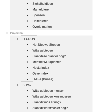
Stekelhuidigen
Manteldieren
Sponzen
Holtedieren
Overig marien
Projecten
FLORON
Het Nieuwe Strepen
Witte gebieden
Staat deze plant er nog?
Meetnet Muurplanten
Nectarindex
Oeverindex
LMF-a (Dunea)
BLWG
Witte gebieden mossen
Witte gebieden korstmossen
Staat dit mos er nog?
Staat dit korstmos er nog?