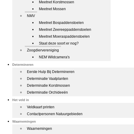
Meetnet Korstmossen
Meetnet Mossen
NMV
Meetnet Bospaddenstoelen
Meetnet Zeereeppaddenstoelen
Meetnet Moeraspaddenstoelen
Staat deze soort er nog?
Zoogdiervereniging
NEM Wildcamera's
Determineren
Eerste Hulp Bij Determineren
Determinatie Vaatplanten
Determinatie Korstmossen
Determinatie Orchideeën
Het veld in
Veldkaart printen
Contactpersonen Natuurgebieden
Waarnemingen
Waarnemingen