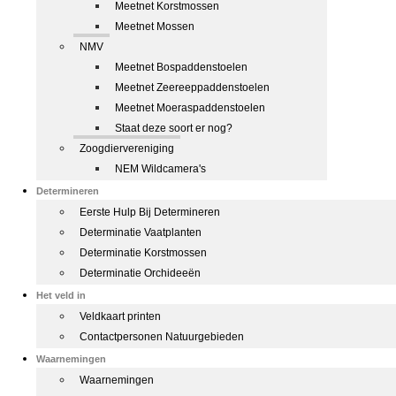
Meetnet Korstmossen
Meetnet Mossen
NMV
Meetnet Bospaddenstoelen
Meetnet Zeereeppaddenstoelen
Meetnet Moeraspaddenstoelen
Staat deze soort er nog?
Zoogdiervereniging
NEM Wildcamera's
Determineren
Eerste Hulp Bij Determineren
Determinatie Vaatplanten
Determinatie Korstmossen
Determinatie Orchideeën
Het veld in
Veldkaart printen
Contactpersonen Natuurgebieden
Waarnemingen
Waarnemingen