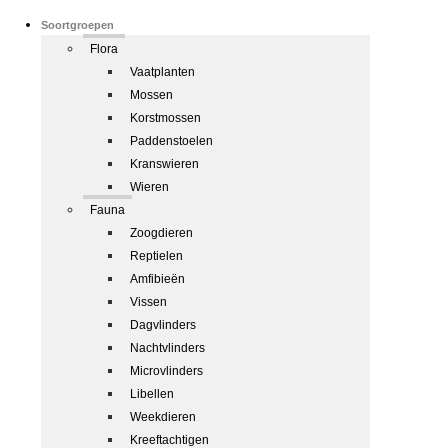
Soortgroepen
Flora
Vaatplanten
Mossen
Korstmossen
Paddenstoelen
Kranswieren
Wieren
Fauna
Zoogdieren
Reptielen
Amfibieën
Vissen
Dagvlinders
Nachtvlinders
Microvlinders
Libellen
Weekdieren
Kreeftachtigen