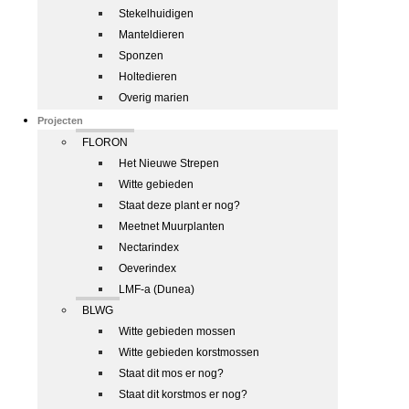
Stekelhuidigen
Manteldieren
Sponzen
Holtedieren
Overig marien
Projecten
FLORON
Het Nieuwe Strepen
Witte gebieden
Staat deze plant er nog?
Meetnet Muurplanten
Nectarindex
Oeverindex
LMF-a (Dunea)
BLWG
Witte gebieden mossen
Witte gebieden korstmossen
Staat dit mos er nog?
Staat dit korstmos er nog?