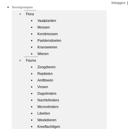
Inloggen
|
Soortgroepen
Flora
Vaatplanten
Mossen
Korstmossen
Paddenstoelen
Kranswieren
Wieren
Fauna
Zoogdieren
Reptielen
Amfibieën
Vissen
Dagvlinders
Nachtvlinders
Microvlinders
Libellen
Weekdieren
Kreeftachtigen