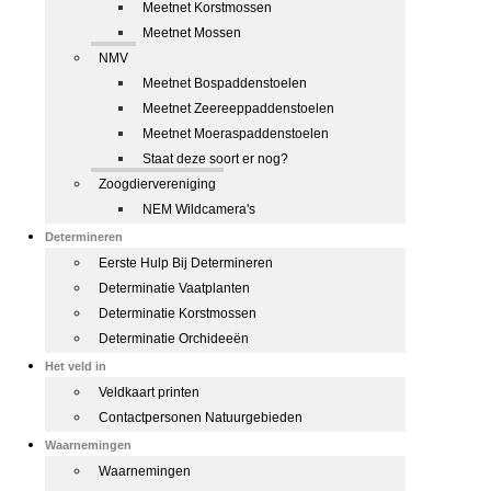
Meetnet Korstmossen
Meetnet Mossen
NMV
Meetnet Bospaddenstoelen
Meetnet Zeereeppaddenstoelen
Meetnet Moeraspaddenstoelen
Staat deze soort er nog?
Zoogdiervereniging
NEM Wildcamera's
Determineren
Eerste Hulp Bij Determineren
Determinatie Vaatplanten
Determinatie Korstmossen
Determinatie Orchideeën
Het veld in
Veldkaart printen
Contactpersonen Natuurgebieden
Waarnemingen
Waarnemingen