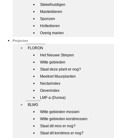
Stekelhuidigen
Manteldieren
Sponzen
Holtedieren
Overig marien
Projecten
FLORON
Het Nieuwe Strepen
Witte gebieden
Staat deze plant er nog?
Meetnet Muurplanten
Nectarindex
Oeverindex
LMF-a (Dunea)
BLWG
Witte gebieden mossen
Witte gebieden korstmossen
Staat dit mos er nog?
Staat dit korstmos er nog?