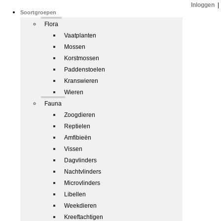
Inloggen
|
Soortgroepen
Flora
Vaatplanten
Mossen
Korstmossen
Paddenstoelen
Kranswieren
Wieren
Fauna
Zoogdieren
Reptielen
Amfibieën
Vissen
Dagvlinders
Nachtvlinders
Microvlinders
Libellen
Weekdieren
Kreeftachtigen