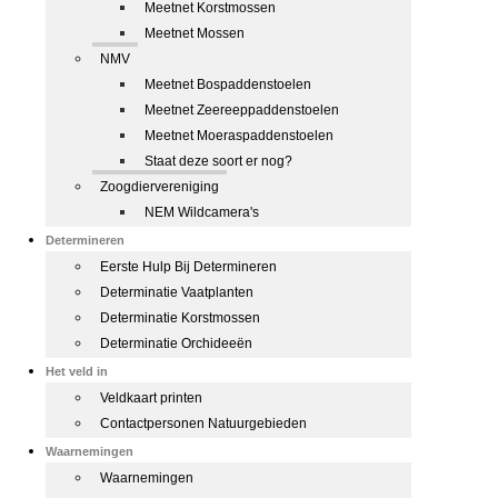
Meetnet Korstmossen
Meetnet Mossen
NMV
Meetnet Bospaddenstoelen
Meetnet Zeereeppaddenstoelen
Meetnet Moeraspaddenstoelen
Staat deze soort er nog?
Zoogdiervereniging
NEM Wildcamera's
Determineren
Eerste Hulp Bij Determineren
Determinatie Vaatplanten
Determinatie Korstmossen
Determinatie Orchideeën
Het veld in
Veldkaart printen
Contactpersonen Natuurgebieden
Waarnemingen
Waarnemingen