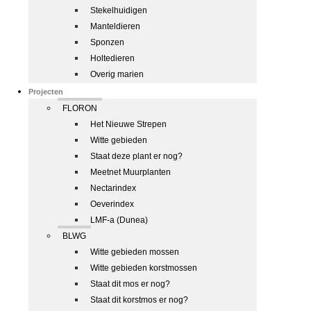
Stekelhuidigen
Manteldieren
Sponzen
Holtedieren
Overig marien
Projecten
FLORON
Het Nieuwe Strepen
Witte gebieden
Staat deze plant er nog?
Meetnet Muurplanten
Nectarindex
Oeverindex
LMF-a (Dunea)
BLWG
Witte gebieden mossen
Witte gebieden korstmossen
Staat dit mos er nog?
Staat dit korstmos er nog?