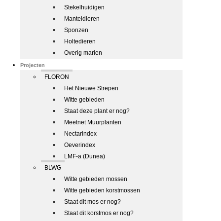
Stekelhuidigen
Manteldieren
Sponzen
Holtedieren
Overig marien
Projecten
FLORON
Het Nieuwe Strepen
Witte gebieden
Staat deze plant er nog?
Meetnet Muurplanten
Nectarindex
Oeverindex
LMF-a (Dunea)
BLWG
Witte gebieden mossen
Witte gebieden korstmossen
Staat dit mos er nog?
Staat dit korstmos er nog?