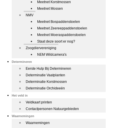
Meetnet Korstmossen
Meetnet Mossen
NMV
Meetnet Bospaddenstoelen
Meetnet Zeereeppaddenstoelen
Meetnet Moeraspaddenstoelen
Staat deze soort er nog?
Zoogdiervereniging
NEM Wildcamera's
Determineren
Eerste Hulp Bij Determineren
Determinatie Vaatplanten
Determinatie Korstmossen
Determinatie Orchideeën
Het veld in
Veldkaart printen
Contactpersonen Natuurgebieden
Waarnemingen
Waarnemingen