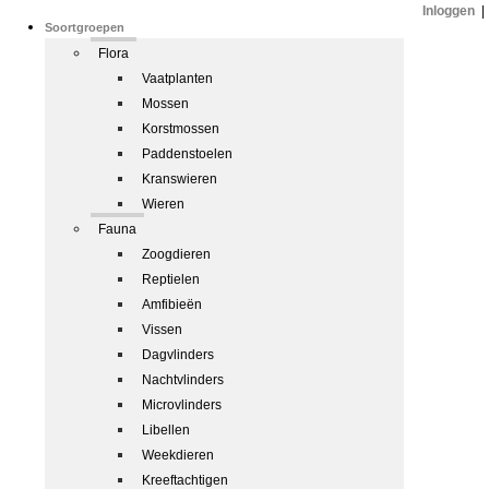
Inloggen
|
Soortgroepen
Flora
Vaatplanten
Mossen
Korstmossen
Paddenstoelen
Kranswieren
Wieren
Fauna
Zoogdieren
Reptielen
Amfibieën
Vissen
Dagvlinders
Nachtvlinders
Microvlinders
Libellen
Weekdieren
Kreeftachtigen