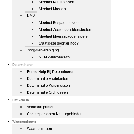
Meetnet Korstmossen
Meetnet Mossen
NMV
Meetnet Bospaddenstoelen
Meetnet Zeereeppaddenstoelen
Meetnet Moeraspaddenstoelen
Staat deze soort er nog?
Zoogdiervereniging
NEM Wildcamera's
Determineren
Eerste Hulp Bij Determineren
Determinatie Vaatplanten
Determinatie Korstmossen
Determinatie Orchideeën
Het veld in
Veldkaart printen
Contactpersonen Natuurgebieden
Waarnemingen
Waarnemingen