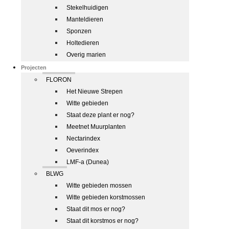
Stekelhuidigen
Manteldieren
Sponzen
Holtedieren
Overig marien
Projecten
FLORON
Het Nieuwe Strepen
Witte gebieden
Staat deze plant er nog?
Meetnet Muurplanten
Nectarindex
Oeverindex
LMF-a (Dunea)
BLWG
Witte gebieden mossen
Witte gebieden korstmossen
Staat dit mos er nog?
Staat dit korstmos er nog?