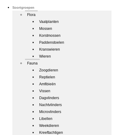
Soortgroepen
Flora
Vaatplanten
Mossen
Korstmossen
Paddenstoelen
Kranswieren
Wieren
Fauna
Zoogdieren
Reptielen
Amfibieën
Vissen
Dagvlinders
Nachtvlinders
Microvlinders
Libellen
Weekdieren
Kreeftachtigen