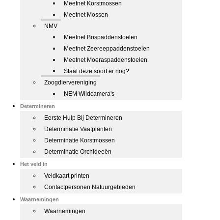
Meetnet Korstmossen
Meetnet Mossen
NMV
Meetnet Bospaddenstoelen
Meetnet Zeereeppaddenstoelen
Meetnet Moeraspaddenstoelen
Staat deze soort er nog?
Zoogdiervereniging
NEM Wildcamera's
Determineren
Eerste Hulp Bij Determineren
Determinatie Vaatplanten
Determinatie Korstmossen
Determinatie Orchideeën
Het veld in
Veldkaart printen
Contactpersonen Natuurgebieden
Waarnemingen
Waarnemingen