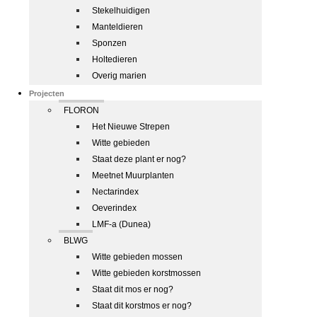
Stekelhuidigen
Manteldieren
Sponzen
Holtedieren
Overig marien
Projecten
FLORON
Het Nieuwe Strepen
Witte gebieden
Staat deze plant er nog?
Meetnet Muurplanten
Nectarindex
Oeverindex
LMF-a (Dunea)
BLWG
Witte gebieden mossen
Witte gebieden korstmossen
Staat dit mos er nog?
Staat dit korstmos er nog?