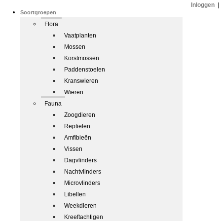
Inloggen
|
Soortgroepen
Flora
Vaatplanten
Mossen
Korstmossen
Paddenstoelen
Kranswieren
Wieren
Fauna
Zoogdieren
Reptielen
Amfibieën
Vissen
Dagvlinders
Nachtvlinders
Microvlinders
Libellen
Weekdieren
Kreeftachtigen