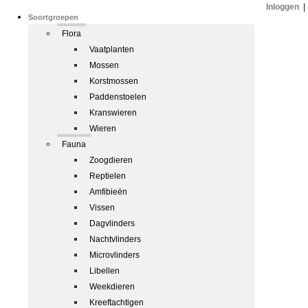
Inloggen
|
Soortgroepen
Flora
Vaatplanten
Mossen
Korstmossen
Paddenstoelen
Kranswieren
Wieren
Fauna
Zoogdieren
Reptielen
Amfibieën
Vissen
Dagvlinders
Nachtvlinders
Microvlinders
Libellen
Weekdieren
Kreeftachtigen