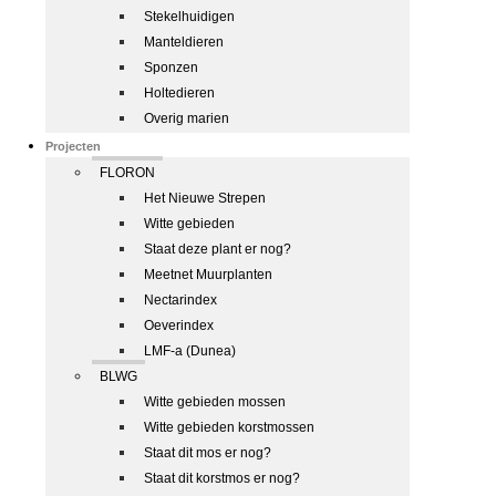
Stekelhuidigen
Manteldieren
Sponzen
Holtedieren
Overig marien
Projecten
FLORON
Het Nieuwe Strepen
Witte gebieden
Staat deze plant er nog?
Meetnet Muurplanten
Nectarindex
Oeverindex
LMF-a (Dunea)
BLWG
Witte gebieden mossen
Witte gebieden korstmossen
Staat dit mos er nog?
Staat dit korstmos er nog?