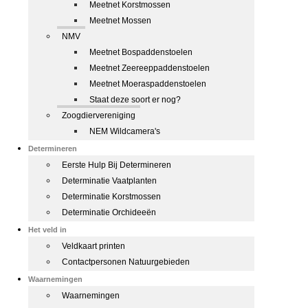
Meetnet Korstmossen
Meetnet Mossen
NMV
Meetnet Bospaddenstoelen
Meetnet Zeereeppaddenstoelen
Meetnet Moeraspaddenstoelen
Staat deze soort er nog?
Zoogdiervereniging
NEM Wildcamera's
Determineren
Eerste Hulp Bij Determineren
Determinatie Vaatplanten
Determinatie Korstmossen
Determinatie Orchideeën
Het veld in
Veldkaart printen
Contactpersonen Natuurgebieden
Waarnemingen
Waarnemingen