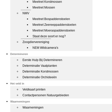
Meetnet Korstmossen
Meetnet Mossen
NMV
Meetnet Bospaddenstoelen
Meetnet Zeereeppaddenstoelen
Meetnet Moeraspaddenstoelen
Staat deze soort er nog?
Zoogdiervereniging
NEM Wildcamera's
Determineren
Eerste Hulp Bij Determineren
Determinatie Vaatplanten
Determinatie Korstmossen
Determinatie Orchideeën
Het veld in
Veldkaart printen
Contactpersonen Natuurgebieden
Waarnemingen
Waarnemingen