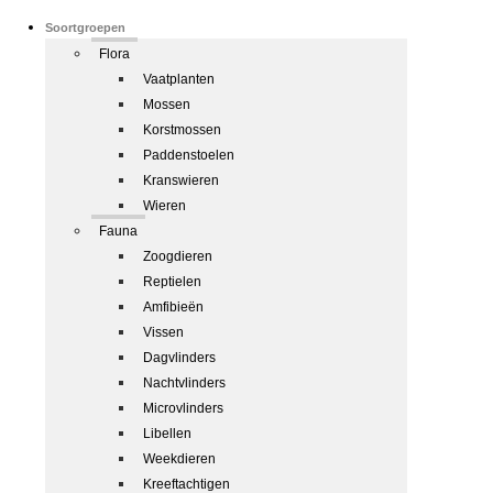
Soortgroepen
Flora
Vaatplanten
Mossen
Korstmossen
Paddenstoelen
Kranswieren
Wieren
Fauna
Zoogdieren
Reptielen
Amfibieën
Vissen
Dagvlinders
Nachtvlinders
Microvlinders
Libellen
Weekdieren
Kreeftachtigen