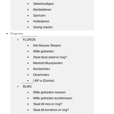
Stekelhuidigen
Manteldieren
Sponzen
Holtedieren
Overig marien
Projecten
FLORON
Het Nieuwe Strepen
Witte gebieden
Staat deze plant er nog?
Meetnet Muurplanten
Nectarindex
Oeverindex
LMF-a (Dunea)
BLWG
Witte gebieden mossen
Witte gebieden korstmossen
Staat dit mos er nog?
Staat dit korstmos er nog?