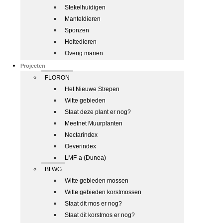
Stekelhuidigen
Manteldieren
Sponzen
Holtedieren
Overig marien
Projecten
FLORON
Het Nieuwe Strepen
Witte gebieden
Staat deze plant er nog?
Meetnet Muurplanten
Nectarindex
Oeverindex
LMF-a (Dunea)
BLWG
Witte gebieden mossen
Witte gebieden korstmossen
Staat dit mos er nog?
Staat dit korstmos er nog?