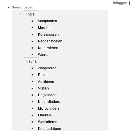
Inloggen
|
Soortgroepen
Flora
Vaatplanten
Mossen
Korstmossen
Paddenstoelen
Kranswieren
Wieren
Fauna
Zoogdieren
Reptielen
Amfibieën
Vissen
Dagvlinders
Nachtvlinders
Microvlinders
Libellen
Weekdieren
Kreeftachtigen