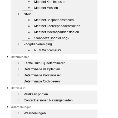
Meetnet Korstmossen
Meetnet Mossen
NMV
Meetnet Bospaddenstoelen
Meetnet Zeereeppaddenstoelen
Meetnet Moeraspaddenstoelen
Staat deze soort er nog?
Zoogdiervereniging
NEM Wildcamera's
Determineren
Eerste Hulp Bij Determineren
Determinatie Vaatplanten
Determinatie Korstmossen
Determinatie Orchideeën
Het veld in
Veldkaart printen
Contactpersonen Natuurgebieden
Waarnemingen
Waarnemingen