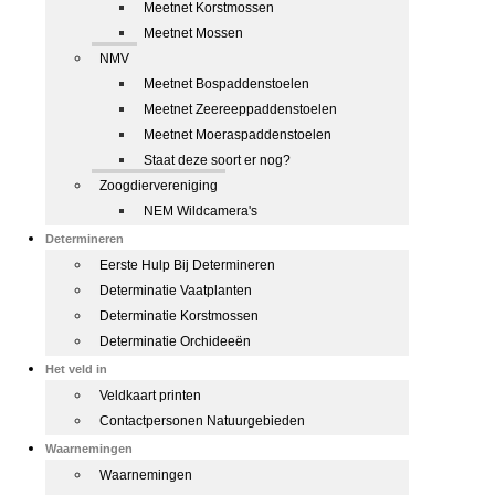
Meetnet Korstmossen
Meetnet Mossen
NMV
Meetnet Bospaddenstoelen
Meetnet Zeereeppaddenstoelen
Meetnet Moeraspaddenstoelen
Staat deze soort er nog?
Zoogdiervereniging
NEM Wildcamera's
Determineren
Eerste Hulp Bij Determineren
Determinatie Vaatplanten
Determinatie Korstmossen
Determinatie Orchideeën
Het veld in
Veldkaart printen
Contactpersonen Natuurgebieden
Waarnemingen
Waarnemingen