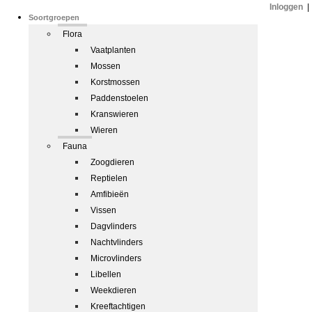
Inloggen
|
Soortgroepen
Flora
Vaatplanten
Mossen
Korstmossen
Paddenstoelen
Kranswieren
Wieren
Fauna
Zoogdieren
Reptielen
Amfibieën
Vissen
Dagvlinders
Nachtvlinders
Microvlinders
Libellen
Weekdieren
Kreeftachtigen