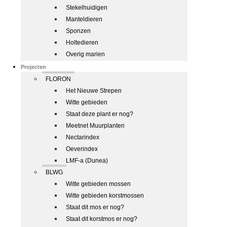
Stekelhuidigen
Manteldieren
Sponzen
Holtedieren
Overig marien
Projecten
FLORON
Het Nieuwe Strepen
Witte gebieden
Staat deze plant er nog?
Meetnet Muurplanten
Nectarindex
Oeverindex
LMF-a (Dunea)
BLWG
Witte gebieden mossen
Witte gebieden korstmossen
Staat dit mos er nog?
Staat dit korstmos er nog?