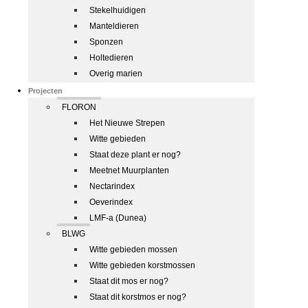
Stekelhuidigen
Manteldieren
Sponzen
Holtedieren
Overig marien
Projecten
FLORON
Het Nieuwe Strepen
Witte gebieden
Staat deze plant er nog?
Meetnet Muurplanten
Nectarindex
Oeverindex
LMF-a (Dunea)
BLWG
Witte gebieden mossen
Witte gebieden korstmossen
Staat dit mos er nog?
Staat dit korstmos er nog?