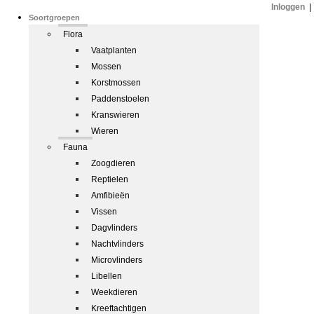
Inloggen
|
Soortgroepen
Flora
Vaatplanten
Mossen
Korstmossen
Paddenstoelen
Kranswieren
Wieren
Fauna
Zoogdieren
Reptielen
Amfibieën
Vissen
Dagvlinders
Nachtvlinders
Microvlinders
Libellen
Weekdieren
Kreeftachtigen