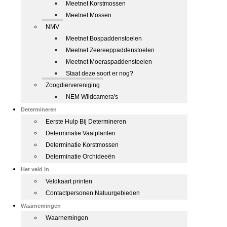
Meetnet Korstmossen
Meetnet Mossen
NMV
Meetnet Bospaddenstoelen
Meetnet Zeereeppaddenstoelen
Meetnet Moeraspaddenstoelen
Staat deze soort er nog?
Zoogdiervereniging
NEM Wildcamera's
Determineren
Eerste Hulp Bij Determineren
Determinatie Vaatplanten
Determinatie Korstmossen
Determinatie Orchideeën
Het veld in
Veldkaart printen
Contactpersonen Natuurgebieden
Waarnemingen
Waarnemingen