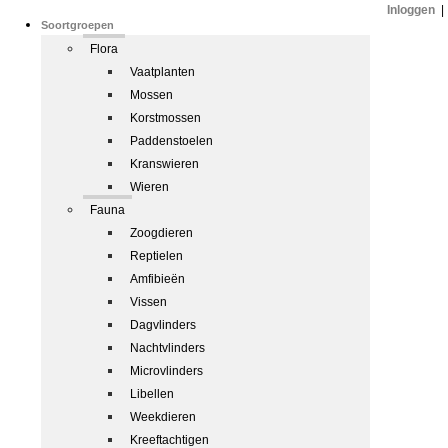
Inloggen
|
Soortgroepen
Flora
Vaatplanten
Mossen
Korstmossen
Paddenstoelen
Kranswieren
Wieren
Fauna
Zoogdieren
Reptielen
Amfibieën
Vissen
Dagvlinders
Nachtvlinders
Microvlinders
Libellen
Weekdieren
Kreeftachtigen