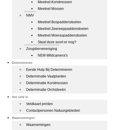
Meetnet Korstmossen
Meetnet Mossen
NMV
Meetnet Bospaddenstoelen
Meetnet Zeereeppaddenstoelen
Meetnet Moeraspaddenstoelen
Staat deze soort er nog?
Zoogdiervereniging
NEM Wildcamera's
Determineren
Eerste Hulp Bij Determineren
Determinatie Vaatplanten
Determinatie Korstmossen
Determinatie Orchideeën
Het veld in
Veldkaart printen
Contactpersonen Natuurgebieden
Waarnemingen
Waarnemingen