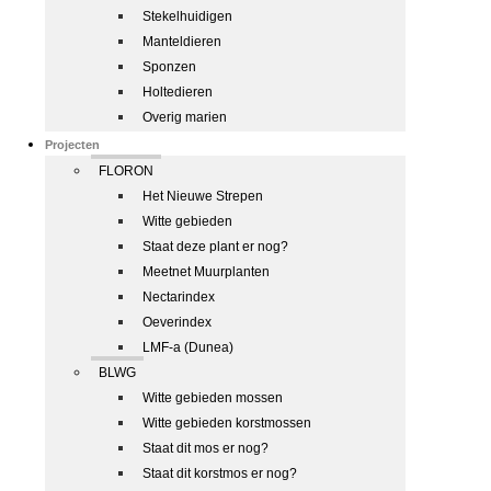
Stekelhuidigen
Manteldieren
Sponzen
Holtedieren
Overig marien
Projecten
FLORON
Het Nieuwe Strepen
Witte gebieden
Staat deze plant er nog?
Meetnet Muurplanten
Nectarindex
Oeverindex
LMF-a (Dunea)
BLWG
Witte gebieden mossen
Witte gebieden korstmossen
Staat dit mos er nog?
Staat dit korstmos er nog?